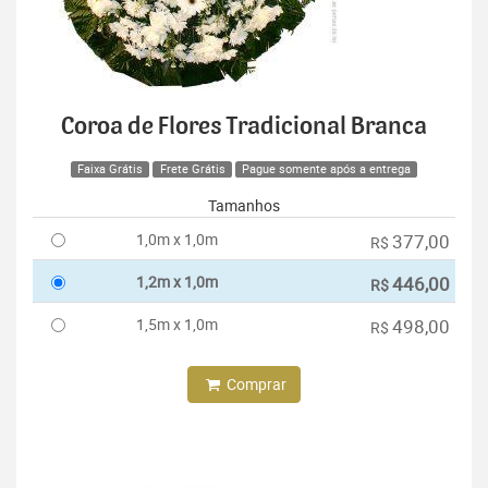
Coroa de Flores Tradicional Branca
Faixa Grátis
Frete Grátis
Pague somente após a entrega
Tamanhos
1,0m x 1,0m
377,00
R$
1,2m x 1,0m
446,00
R$
1,5m x 1,0m
498,00
R$
Comprar