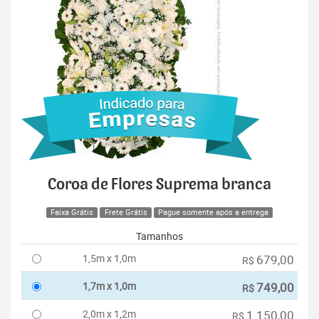
Coroa de Flores Suprema branca
Faixa Grátis
Frete Grátis
Pague somente após a entrega
Tamanhos
1,5m x 1,0m
679,00
R$
1,7m x 1,0m
749,00
R$
2,0m x 1,2m
1.150,00
R$