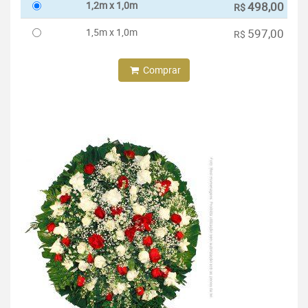
1,2m x 1,0m
498,00
R$
1,5m x 1,0m
597,00
R$
Comprar