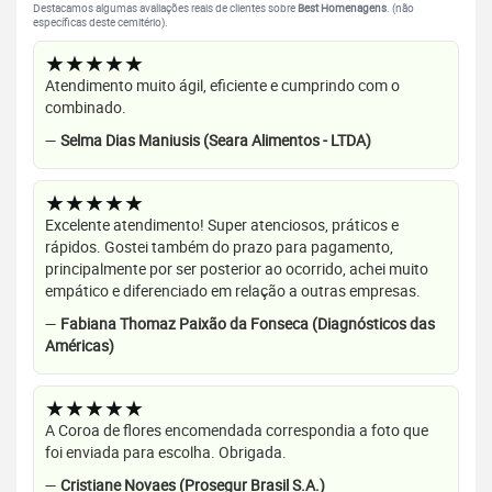
Destacamos algumas avaliações reais de clientes sobre
Best Homenagens
. (não
específicas deste cemitério).
★★★★★
Atendimento muito ágil, eficiente e cumprindo com o
combinado.
—
Selma Dias Maniusis (Seara Alimentos - LTDA)
★★★★★
Excelente atendimento! Super atenciosos, práticos e
rápidos. Gostei também do prazo para pagamento,
principalmente por ser posterior ao ocorrido, achei muito
empático e diferenciado em relação a outras empresas.
—
Fabiana Thomaz Paixão da Fonseca (Diagnósticos das
Américas)
★★★★★
A Coroa de flores encomendada correspondia a foto que
foi enviada para escolha. Obrigada.
—
Cristiane Novaes (Prosegur Brasil S.A.)