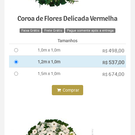
Coroa de Flores Delicada Vermelha
Faixa Grátis
Frete Grátis
Pague somente após a entrega
Tamanhos
1,0m x 1,0m
498,00
R$
1,2m x 1,0m
537,00
R$
1,5m x 1,0m
674,00
R$
Comprar