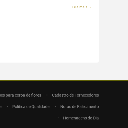
Leia mais →
ses para coroa de flores
Cadastro de Fornecedores
e
Política de Qualidade
Notas de Falecimento
Homenagens do Dia