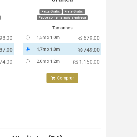
Faixa Grátis
Frete Grátis
Pague somente após a entrega
Tamanhos
98,00
1,5m x 1,0m
679,00
R$
37,00
1,7m x 1,0m
749,00
R$
74,00
2,0m x 1,2m
1.150,00
R$
Comprar