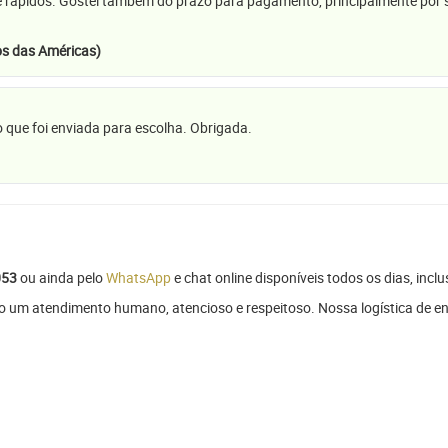
e rápidos. Gostei também do prazo para pagamento, principalmente por se
s das Américas)
 que foi enviada para escolha. Obrigada.
053
ou ainda pelo
WhatsApp
e chat online disponíveis todos os dias, inclu
do um atendimento humano, atencioso e respeitoso. Nossa logística de en