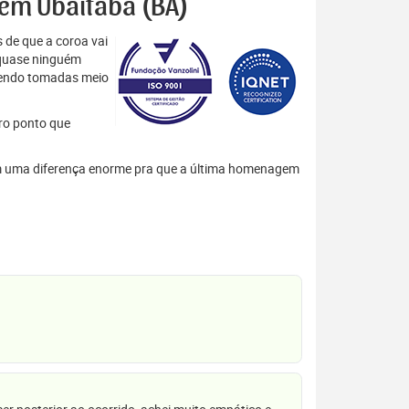
s em Ubaitaba (BA)
 de que a coroa vai
 quase ninguém
 sendo tomadas meio
tro ponto que
azem uma diferença enorme pra que a última homenagem