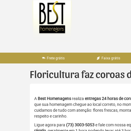
Pular
para
o
conteúdo
Frete grátis
Faixa grátis
Floricultura faz coroas 
A
Best Homenagens
realiza
entregas 24 horas de coro
que sua homenagem chegue ao local correto, no momen
cuidamos de tudo com atenção: flores frescas, monta
respeito e carinho.
Ligue agora para
(73) 3003-5053
e fale com nossa e
rápido
, geralmente em 1 hora podendo levar até 3 ho