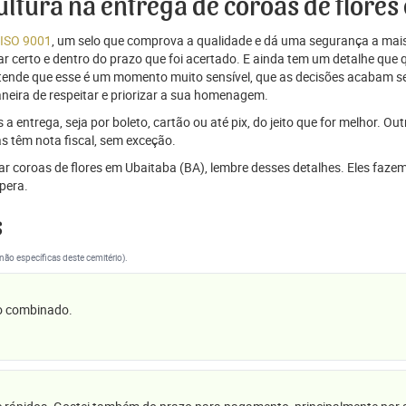
cultura na entrega de coroas de flore
 ISO 9001
, um selo que comprova a qualidade e dá uma segurança a mais
r certo e dentro do prazo que foi acertado. E ainda tem um detalhe que
ntende que esse é um momento muito sensível, que as decisões acabam
aneira de respeitar e priorizar a sua homenagem.
 entrega, seja por boleto, cartão ou até pix, do jeito que for melhor. Ou
s têm nota fiscal, sem exceção.
viar coroas de flores em Ubaitaba (BA), lembre desses detalhes. Eles f
pera.
s
(não específicas deste cemitério).
 o combinado.