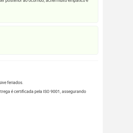
r posterior ao ocorrido, achei muito empático e
sive feriados.
trega é certificada pela ISO 9001, assegurando