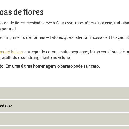
oas de flores
oroa de flores escolhida deve refletir essa importância. Por isso, trabal
 pontual.
e cumprimento de normas — fatores que sustentam nossa certificação ISO
 muito baixos
, entregando coroas muito pequenas, feitas com flores de má
resultado é constrangimento no velório.
ado. Em uma última homenagem, o barato pode sair caro.
pedido?