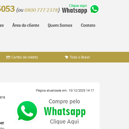
5053
(ou
0800 777 2378
)
tes
Área do cliente
Quem Somos
Contato
Cartão de crédito
Todo o Brasil
Página atualizada em: 15/12/2025 14:17
ara
er
nto