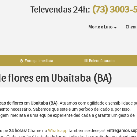
Televendas 24h:
(73) 3003-
Morte e Luto
Clien
Entrega imediata
Boleto faturado
de flores em Ubaitaba (BA)
as de flores
em
Ubaitaba (BA)
. Atuamos com agilidade e sensibilidade p
to necessário. Sabemos que este é um período delicado e, por isso,
gem imediata e uma equipe experiente dedicada a garantir um gesto de
quipe
24 horas
! Chame no
Whatsapp
também se desejar!
Entregamos sup
ras. Cada ligação é tratada de forma individual, garantindo um atendime