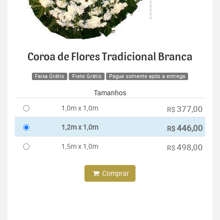
Coroa de Flores Tradicional Branca
Faixa Grátis
Frete Grátis
Pague somente após a entrega
Tamanhos
1,0m x 1,0m
377,00
R$
1,2m x 1,0m
446,00
R$
1,5m x 1,0m
498,00
R$
Comprar