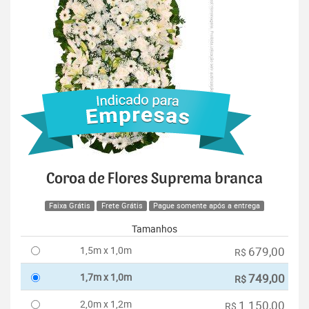
Coroa de Flores Suprema branca
Faixa Grátis
Frete Grátis
Pague somente após a entrega
Tamanhos
1,5m x 1,0m
679,00
R$
1,7m x 1,0m
749,00
R$
2,0m x 1,2m
1.150,00
R$