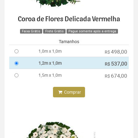
Coroa de Flores Delicada Vermelha
Faixa Grátis
Frete Grátis
Pague somente após a entrega
Tamanhos
1,0m x 1,0m
498,00
R$
1,2m x 1,0m
537,00
R$
1,5m x 1,0m
674,00
R$
Comprar