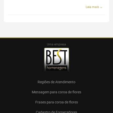
Leia mais →
Uma empresa
Regiões de Atendimento
Mensagem para coroa de flores
Frases para coroa de flores
Cadastro de Fornecedores