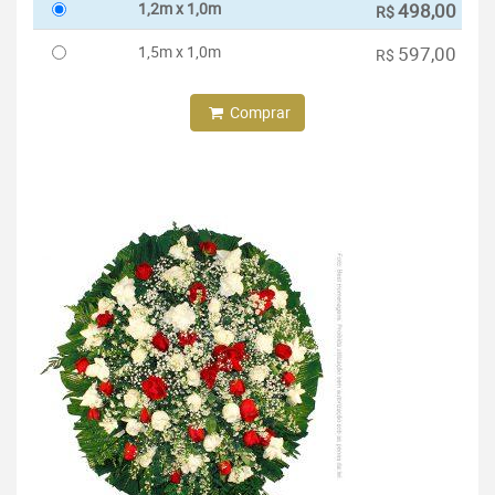
1,2m x 1,0m
498,00
R$
1,5m x 1,0m
597,00
R$
Comprar