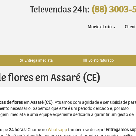
Televendas 24h:
(88) 3003-
Morte e Luto
Clien
Entrega imediata
Boleto faturado
de flores em Assaré (CE)
as de flores
em
Assaré (CE)
. Atuamos com agilidade e sensibilidade par
to necessário. Sabemos que este é um período delicado e, por isso,
gem imediata e uma equipe experiente dedicada a garantir um gesto de
quipe
24 horas
! Chame no
Whatsapp
também se desejar!
Entregamos sup
as. Você será atendido por uma pessoa real, pronta para ouvir e auxiliar