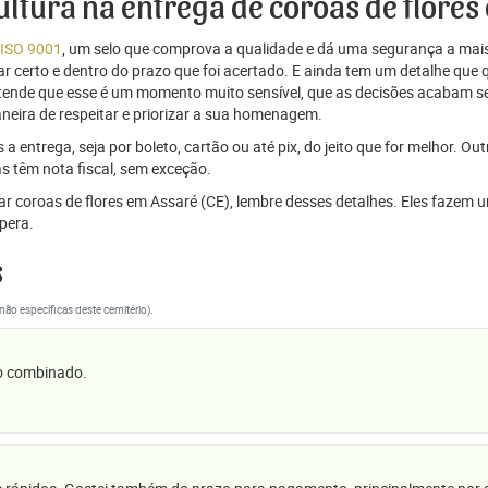
cultura na entrega de coroas de flores
 ISO 9001
, um selo que comprova a qualidade e dá uma segurança a mais
r certo e dentro do prazo que foi acertado. E ainda tem um detalhe que
ntende que esse é um momento muito sensível, que as decisões acabam
aneira de respeitar e priorizar a sua homenagem.
 entrega, seja por boleto, cartão ou até pix, do jeito que for melhor. Ou
s têm nota fiscal, sem exceção.
viar coroas de flores em Assaré (CE), lembre desses detalhes. Eles faz
pera.
s
(não específicas deste cemitério).
 o combinado.