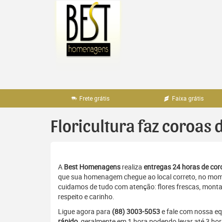
Pular
para
o
conteúdo
Frete grátis
Faixa grátis
Floricultura faz coroas 
A
Best Homenagens
realiza
entregas 24 horas de coro
que sua homenagem chegue ao local correto, no momen
cuidamos de tudo com atenção: flores frescas, monta
respeito e carinho.
Ligue agora para
(88) 3003-5053
e fale com nossa e
rápido
, geralmente em 1 hora podendo levar até 3 hor