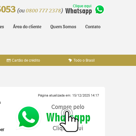
5053
(ou
0800 777 2378
)
tes
Área do cliente
Quem Somos
Contato
Cartão de crédito
Todo o Brasil
Página atualizada em: 15/12/2025 14:17
a
er