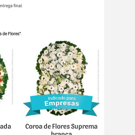
trega final.
 de Flores”
.
cada
Coroa de Flores Suprema
branca