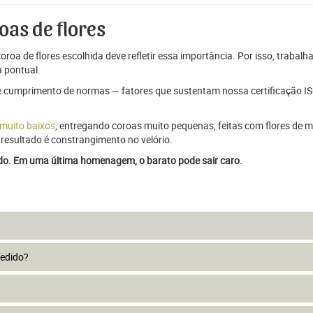
oas de flores
oroa de flores escolhida deve refletir essa importância. Por isso, trabal
 pontual.
e cumprimento de normas — fatores que sustentam nossa certificação ISO
 muito baixos
, entregando coroas muito pequenas, feitas com flores de má
resultado é constrangimento no velório.
ado. Em uma última homenagem, o barato pode sair caro.
pedido?