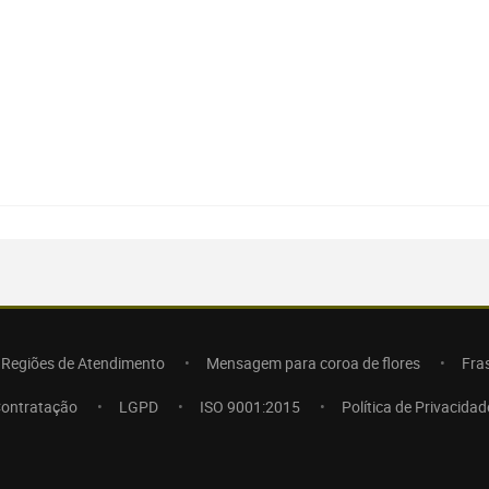
Regiões de Atendimento
Mensagem para coroa de flores
Fra
Contratação
LGPD
ISO 9001:2015
Política de Privacidad