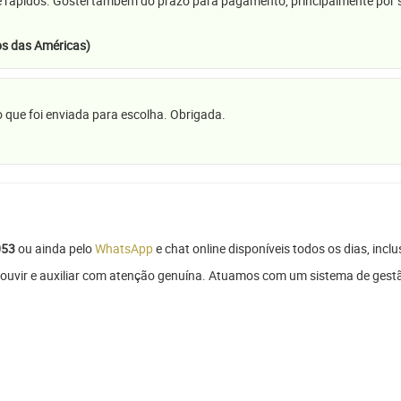
e rápidos. Gostei também do prazo para pagamento, principalmente por se
s das Américas)
 que foi enviada para escolha. Obrigada.
053
ou ainda pelo
WhatsApp
e chat online disponíveis todos os dias, inclu
ouvir e auxiliar com atenção genuína. Atuamos com um sistema de gestão