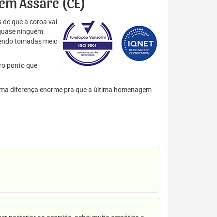
 em Assaré (CE)
 de que a coroa vai
 quase ninguém
 sendo tomadas meio
tro ponto que
em uma diferença enorme pra que a última homenagem