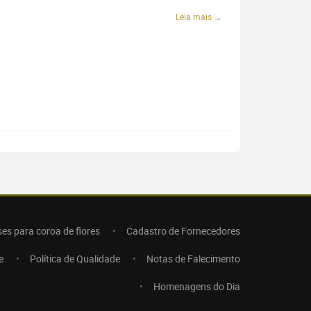
Leia mais →
ses para coroa de flores
Cadastro de Fornecedores
e
Política de Qualidade
Notas de Falecimento
Homenagens do Dia