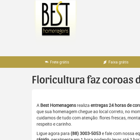
Pular
para
o
conteúdo
Frete grátis
Faixa grátis
Floricultura faz coroas 
A
Best Homenagens
realiza
entregas 24 horas de coro
que sua homenagem chegue ao local correto, no momen
cuidamos de tudo com atenção: flores frescas, monta
respeito e carinho.
Ligue agora para
(88) 3003-5053
e fale com nossa e
rápido
, geralmente em 1 hora podendo levar até 3 h