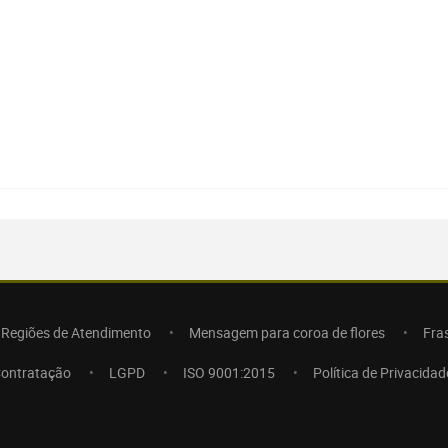
Regiões de Atendimento
Mensagem para coroa de flores
Fra
Contratação
LGPD
ISO 9001:2015
Política de Privacidad