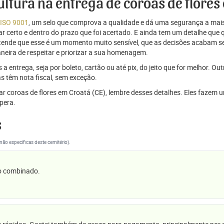
cultura na entrega de coroas de flores
 ISO 9001
, um selo que comprova a qualidade e dá uma segurança a mais
r certo e dentro do prazo que foi acertado. E ainda tem um detalhe que
ntende que esse é um momento muito sensível, que as decisões acabam
aneira de respeitar e priorizar a sua homenagem.
 entrega, seja por boleto, cartão ou até pix, do jeito que for melhor. Ou
s têm nota fiscal, sem exceção.
viar coroas de flores em Croatá (CE), lembre desses detalhes. Eles faz
pera.
s
(não específicas deste cemitério).
 o combinado.