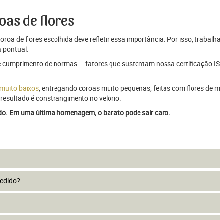
oas de flores
oroa de flores escolhida deve refletir essa importância. Por isso, trabal
 pontual.
e cumprimento de normas — fatores que sustentam nossa certificação ISO
 muito baixos
, entregando coroas muito pequenas, feitas com flores de má
resultado é constrangimento no velório.
ado. Em uma última homenagem, o barato pode sair caro.
pedido?