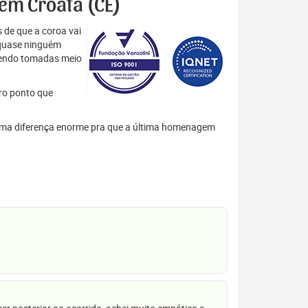
 em Croatá (CE)
 de que a coroa vai
 quase ninguém
 sendo tomadas meio
tro ponto que
em uma diferença enorme pra que a última homenagem