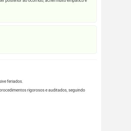
r posterior ao ocorrido, achei muito empático e
sive feriados.
procedimentos rigorosos e auditados, seguindo