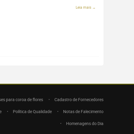
Leia mais →
ses para coroa de flores
Cadastro de Fornecedores
e
Política de Qualidade
Notas de Falecimento
Homenagens do Dia