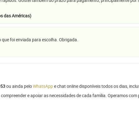
e rápidos. Gostei também do prazo para pagamento, principalmente por se
s das Américas)
 que foi enviada para escolha. Obrigada.
053
ou ainda pelo
WhatsApp
e chat online disponíveis todos os dias, inclu
 compreender e apoiar as necessidades de cada família. Operamos com 