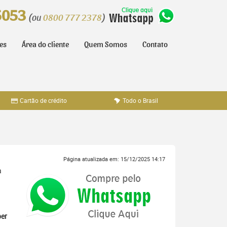
5053
(ou
0800 777 2378
)
tes
Área do cliente
Quem Somos
Contato
Cartão de crédito
Todo o Brasil
Página atualizada em: 15/12/2025 14:17
a
er