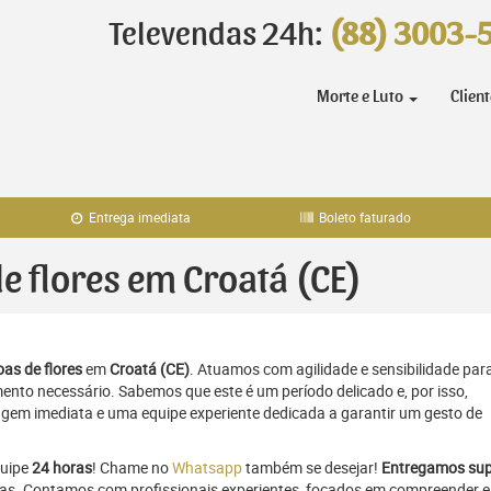
Televendas 24h:
(88) 3003-
Morte e Luto
Clien
Entrega imediata
Boleto faturado
de flores em Croatá (CE)
as de flores
em
Croatá (CE)
. Atuamos com agilidade e sensibilidade par
to necessário. Sabemos que este é um período delicado e, por isso,
gem imediata e uma equipe experiente dedicada a garantir um gesto de
quipe
24 horas
! Chame no
Whatsapp
também se desejar!
Entregamos sup
oras. Contamos com profissionais experientes, focados em compreender e