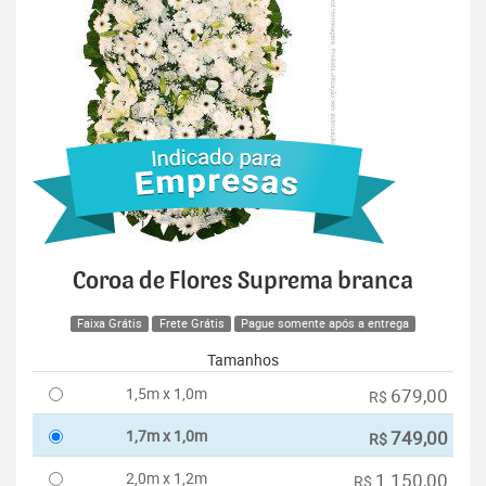
Coroa de Flores Suprema branca
Faixa Grátis
Frete Grátis
Pague somente após a entrega
Tamanhos
1,5m x 1,0m
679,00
R$
1,7m x 1,0m
749,00
R$
2,0m x 1,2m
1.150,00
R$