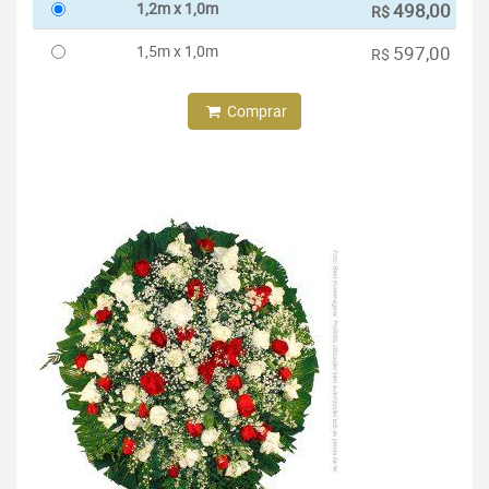
1,2m x 1,0m
498,00
R$
1,5m x 1,0m
597,00
R$
Comprar