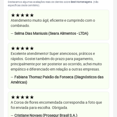
Destacamos algumas avaliações reais de clientes sobre
Best Homenagens
. (não
específicas deste cemitério).
★★★★★
Atendimento muito ágil, eficiente e cumprindo com o
combinado.
—
Selma Dias Maniusis (Seara Alimentos - LTDA)
★★★★★
Excelente atendimento! Super atenciosos, práticos e
rápidos. Gostei também do prazo para pagamento,
principalmente por ser posterior ao ocorrido, achei muito
empático e diferenciado em relação a outras empresas.
—
Fabiana Thomaz Paixão da Fonseca (Diagnósticos das
Américas)
★★★★★
A Coroa de flores encomendada correspondia a foto que
foi enviada para escolha. Obrigada.
—
Cristiane Novaes (Prosegur Brasil S.A.)