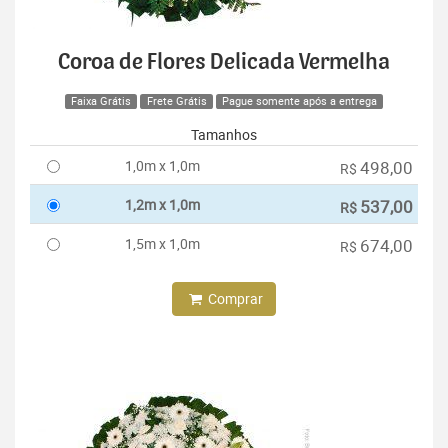
Coroa de Flores Delicada Vermelha
Faixa Grátis
Frete Grátis
Pague somente após a entrega
Tamanhos
1,0m x 1,0m
498,00
R$
1,2m x 1,0m
537,00
R$
1,5m x 1,0m
674,00
R$
Comprar