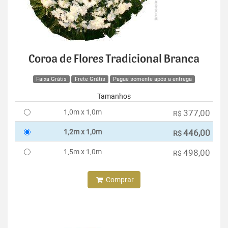
Coroa de Flores Tradicional Branca
Faixa Grátis
Frete Grátis
Pague somente após a entrega
Tamanhos
1,0m x 1,0m
377,00
R$
1,2m x 1,0m
446,00
R$
1,5m x 1,0m
498,00
R$
Comprar