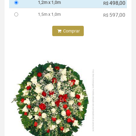
1,2m x 1,0m
498,00
R$
1,5m x 1,0m
597,00
R$
Comprar