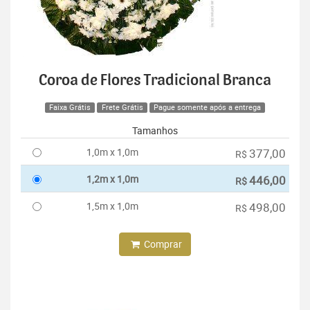
Coroa de Flores Tradicional Branca
Faixa Grátis
Frete Grátis
Pague somente após a entrega
Tamanhos
1,0m x 1,0m
377,00
R$
1,2m x 1,0m
446,00
R$
1,5m x 1,0m
498,00
R$
Comprar