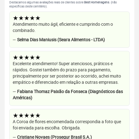
Destacamos algumas avaliações reais de clientes sobre
Best Homenagens
. (não
específicas deste cemitério).
★★★★★
Atendimento muito ágil, eficiente e cumprindo com o
combinado.
—
Selma Dias Maniusis (Seara Alimentos - LTDA)
★★★★★
Excelente atendimento! Super atenciosos, práticos e
rápidos. Gostei também do prazo para pagamento,
principalmente por ser posterior ao ocorrido, achei muito
empático e diferenciado em relação a outras empresas.
—
Fabiana Thomaz Paixão da Fonseca (Diagnósticos das
Américas)
★★★★★
A Coroa de flores encomendada correspondia a foto que
foi enviada para escolha. Obrigada.
—
Cristiane Novaes (Prosegur Brasil S.A.)