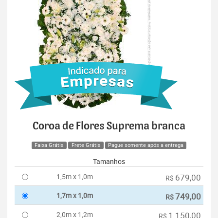
Coroa de Flores Suprema branca
Faixa Grátis
Frete Grátis
Pague somente após a entrega
Tamanhos
1,5m x 1,0m
679,00
R$
1,7m x 1,0m
749,00
R$
2,0m x 1,2m
1.150,00
R$