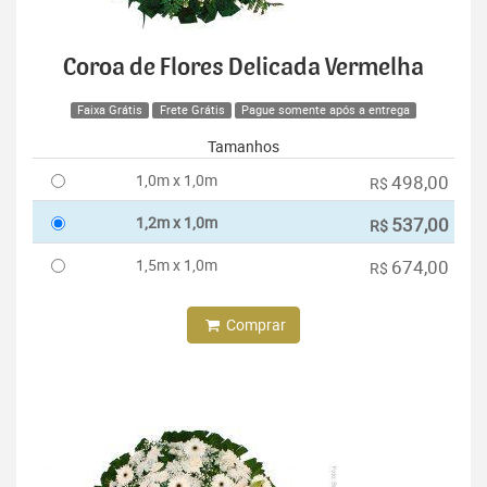
Coroa de Flores Delicada Vermelha
Faixa Grátis
Frete Grátis
Pague somente após a entrega
Tamanhos
1,0m x 1,0m
498,00
R$
1,2m x 1,0m
537,00
R$
1,5m x 1,0m
674,00
R$
Comprar