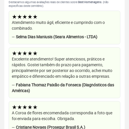
Destacamos algumas avaliações reais de clientes sobre
Best Homenagens
. (não
específicas deste cemitério).
★★★★★
Atendimento muito ágil, eficiente e cumprindo com o
combinado.
—
Selma Dias Maniusis (Seara Alimentos - LTDA)
★★★★★
Excelente atendimento! Super atenciosos, práticos e
rápidos. Gostei também do prazo para pagamento,
principalmente por ser posterior ao ocorrido, achei muito
empático e diferenciado em relação a outras empresas.
—
Fabiana Thomaz Paixão da Fonseca (Diagnósticos das
Américas)
★★★★★
A Coroa de flores encomendada correspondia a foto que
foi enviada para escolha. Obrigada.
—
Cristiane Novaes (Prosegur Brasil S.A.)