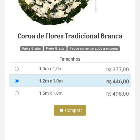
Coroa de Flores Tradicional Branca
Faixa Grátis
Frete Grátis
Pague somente após a entrega
Tamanhos
1,0m x 1,0m
377,00
R$
1,2m x 1,0m
446,00
R$
1,5m x 1,0m
498,00
R$
Comprar