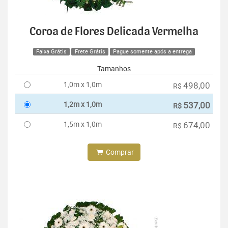
Coroa de Flores Delicada Vermelha
Faixa Grátis
Frete Grátis
Pague somente após a entrega
Tamanhos
1,0m x 1,0m
498,00
R$
1,2m x 1,0m
537,00
R$
1,5m x 1,0m
674,00
R$
Comprar