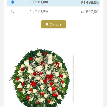
1,2m x 1,0m
498,00
R$
1,5m x 1,0m
597,00
R$
Comprar