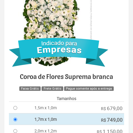
Coroa de Flores Suprema branca
Faixa Grátis
Frete Grátis
Pague somente após a entrega
Tamanhos
1,5m x 1,0m
679,00
R$
1,7m x 1,0m
749,00
R$
2,0m x 1,2m
1.150,00
R$