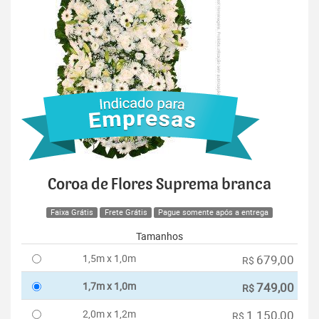
Coroa de Flores Suprema branca
Faixa Grátis
Frete Grátis
Pague somente após a entrega
Tamanhos
1,5m x 1,0m
679,00
R$
1,7m x 1,0m
749,00
R$
2,0m x 1,2m
1.150,00
R$