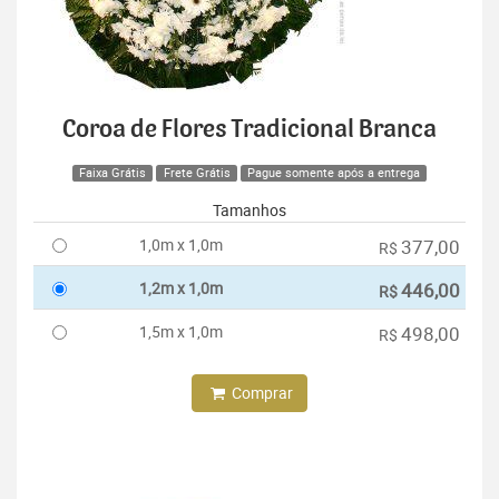
Coroa de Flores Tradicional Branca
Faixa Grátis
Frete Grátis
Pague somente após a entrega
Tamanhos
1,0m x 1,0m
377,00
R$
1,2m x 1,0m
446,00
R$
1,5m x 1,0m
498,00
R$
Comprar