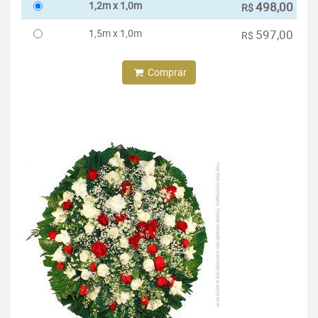
1,2m x 1,0m
498,00
R$
1,5m x 1,0m
597,00
R$
Comprar