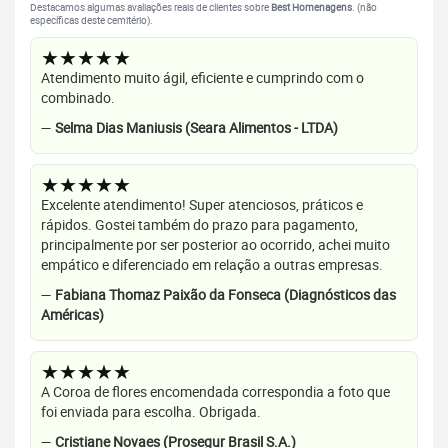
Destacamos algumas avaliações reais de clientes sobre
Best Homenagens
. (não
específicas deste cemitério).
★★★★★
Atendimento muito ágil, eficiente e cumprindo com o
combinado.
—
Selma Dias Maniusis (Seara Alimentos - LTDA)
★★★★★
Excelente atendimento! Super atenciosos, práticos e
rápidos. Gostei também do prazo para pagamento,
principalmente por ser posterior ao ocorrido, achei muito
empático e diferenciado em relação a outras empresas.
—
Fabiana Thomaz Paixão da Fonseca (Diagnósticos das
Américas)
★★★★★
A Coroa de flores encomendada correspondia a foto que
foi enviada para escolha. Obrigada.
—
Cristiane Novaes (Prosegur Brasil S.A.)