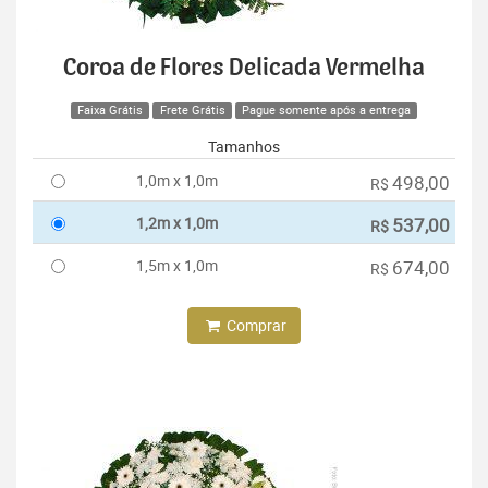
Coroa de Flores Delicada Vermelha
Faixa Grátis
Frete Grátis
Pague somente após a entrega
Tamanhos
1,0m x 1,0m
498,00
R$
1,2m x 1,0m
537,00
R$
1,5m x 1,0m
674,00
R$
Comprar