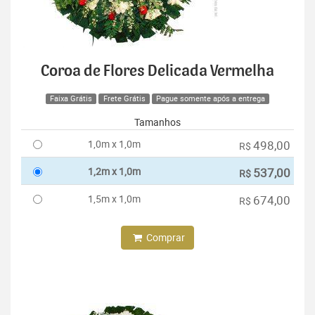
Coroa de Flores Delicada Vermelha
Faixa Grátis
Frete Grátis
Pague somente após a entrega
Tamanhos
1,0m x 1,0m
498,00
R$
1,2m x 1,0m
537,00
R$
1,5m x 1,0m
674,00
R$
Comprar