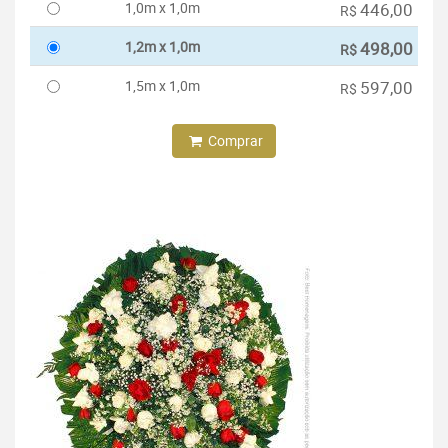
1,0m x 1,0m
446,00
R$
1,2m x 1,0m
498,00
R$
1,5m x 1,0m
597,00
R$
Comprar