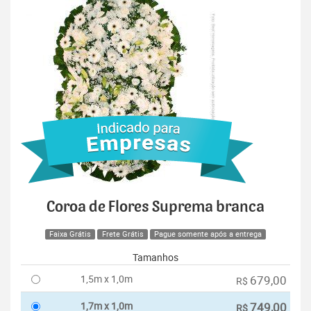
Coroa de Flores Suprema branca
Faixa Grátis
Frete Grátis
Pague somente após a entrega
Tamanhos
1,5m x 1,0m
679,00
R$
1,7m x 1,0m
749,00
R$