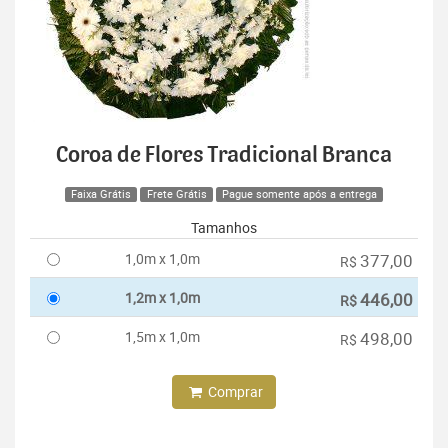
Coroa de Flores Tradicional Branca
Faixa Grátis
Frete Grátis
Pague somente após a entrega
Tamanhos
1,0m x 1,0m
377,00
R$
1,2m x 1,0m
446,00
R$
1,5m x 1,0m
498,00
R$
Comprar