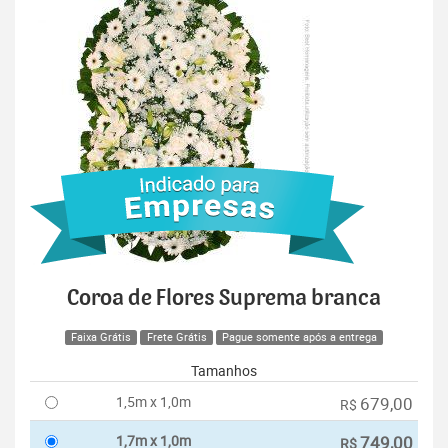
Coroa de Flores Suprema branca
Faixa Grátis
Frete Grátis
Pague somente após a entrega
Tamanhos
1,5m x 1,0m
679,00
R$
1,7m x 1,0m
749,00
R$