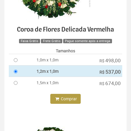
Coroa de Flores Delicada Vermelha
Faixa Grátis
Frete Grátis
Pague somente após a entrega
Tamanhos
1,0m x 1,0m
498,00
R$
1,2m x 1,0m
537,00
R$
1,5m x 1,0m
674,00
R$
Comprar