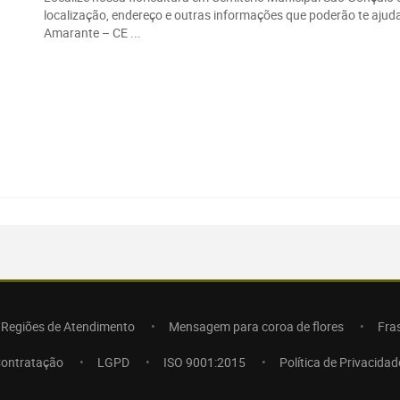
localização, endereço e outras informações que poderão te ajud
Amarante – CE ...
Regiões de Atendimento
Mensagem para coroa de flores
Fra
Contratação
LGPD
ISO 9001:2015
Política de Privacidad