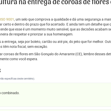
cultura na entrega de coroas de flore
 ISO 9001
, um selo que comprova a qualidade e dá uma segurança a mais
r certo e dentro do prazo que foi acertado. E ainda tem um detalhe que
ntende que esse é um momento muito sensível, que as decisões acabam
aneira de respeitar e priorizar a sua homenagem.
 entrega, seja por boleto, cartão ou até pix, do jeito que for melhor. Ou
s têm nota fiscal, sem exceção.
viar coroas de flores em São Gonçalo do Amarante (CE), lembre desses de
mente como você espera.
s
(não específicas deste cemitério).
 o combinado.