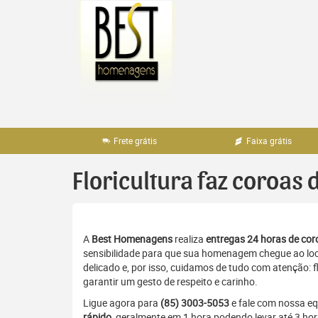
Pular
para
o
conteúdo
Frete grátis
Faixa grátis
Floricultura faz coroas
A
Best Homenagens
realiza
entregas 24 horas de coro
sensibilidade para que sua homenagem chegue ao loc
delicado e, por isso, cuidamos de tudo com atenção: 
garantir um gesto de respeito e carinho.
Ligue agora para
(85) 3003-5053
e fale com nossa e
rápido
, geralmente em 1 hora podendo levar até 3 ho