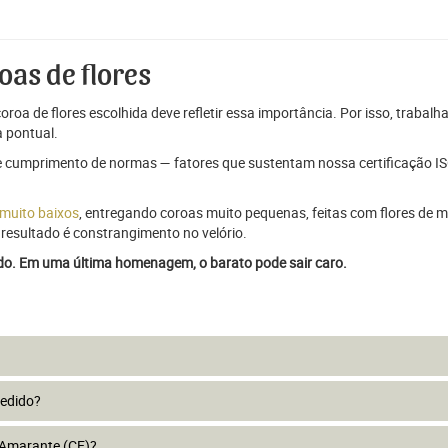
oas de flores
oroa de flores escolhida deve refletir essa importância. Por isso, trabal
 pontual.
e cumprimento de normas — fatores que sustentam nossa certificação ISO
 muito baixos
, entregando coroas muito pequenas, feitas com flores de má
resultado é constrangimento no velório.
ado. Em uma última homenagem, o barato pode sair caro.
pedido?
 Amarante (CE)?