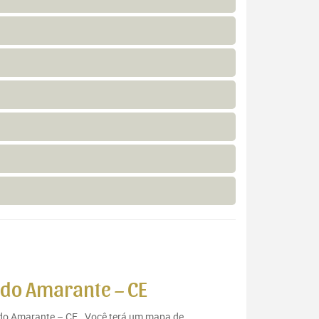
 do Amarante – CE
o do Amarante – CE . Você terá um mapa de