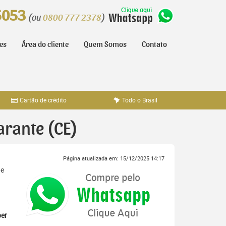
5053
(ou
0800 777 2378
)
tes
Área do cliente
Quem Somos
Contato
Cartão de crédito
Todo o Brasil
arante (CE)
Página atualizada em: 15/12/2025 14:17
 e
er
,