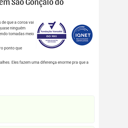
s em São Gonçalo do
 de que a coroa vai
 quase ninguém
 sendo tomadas meio
tro ponto que
talhes. Eles fazem uma diferença enorme pra que a