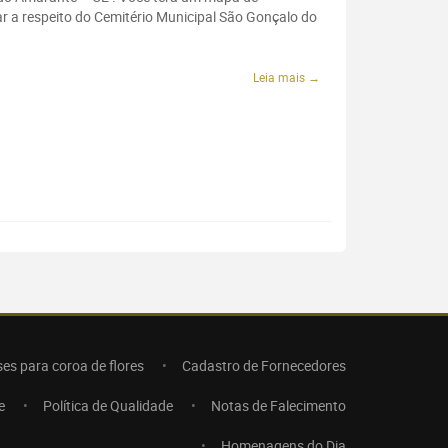
ar a respeito do Cemitério Municipal São Gonçalo do
Leia mais →
ses para coroa de flores
Cadastro de Fornecedores
e
Política de Qualidade
Notas de Falecimento
Homenagens do Dia