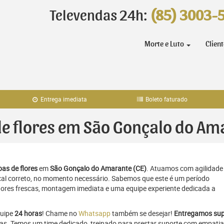
Televendas 24h:
(85) 3003-
Morte e Luto
Clien
Entrega imediata
Boleto faturado
 de flores em São Gonçalo do Am
as de flores
em
São Gonçalo do Amarante (CE)
. Atuamos com agilidade
al correto, no momento necessário. Sabemos que este é um período
flores frescas, montagem imediata e uma equipe experiente dedicada a
quipe
24 horas
! Chame no
Whatsapp
também se desejar!
Entregamos sup
ras. Temos um time dedicado, treinado para prestar suporte com empatia