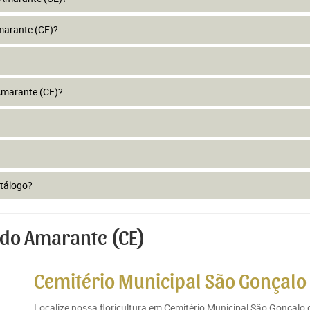
marante (CE)?
Amarante (CE)?
atálogo?
 do Amarante (CE)
Cemitério Municipal São Gonçalo
Localize nossa floricultura em Cemitério Municipal São Gonçal