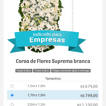
Coroa de Flores Suprema branca
Faixa Grátis
Frete Grátis
Pague somente após a entrega
Tamanhos
1,5m x 1,0m
679,00
R$
1,7m x 1,0m
749,00
R$
2,0m x 1,2m
1.150,00
R$