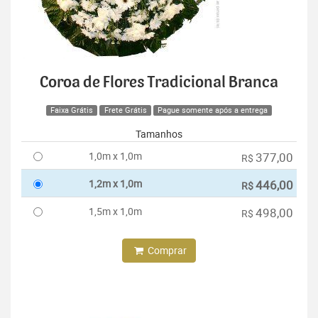
Coroa de Flores Tradicional Branca
Faixa Grátis
Frete Grátis
Pague somente após a entrega
Tamanhos
1,0m x 1,0m
377,00
R$
1,2m x 1,0m
446,00
R$
1,5m x 1,0m
498,00
R$
Comprar