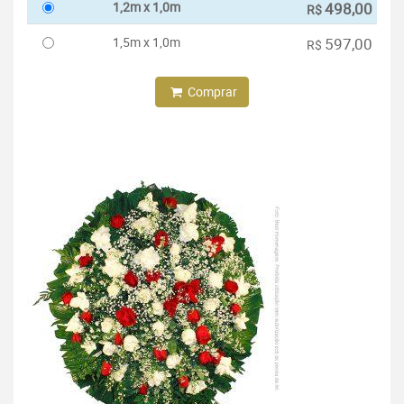
1,2m x 1,0m
498,00
R$
1,5m x 1,0m
597,00
R$
Comprar