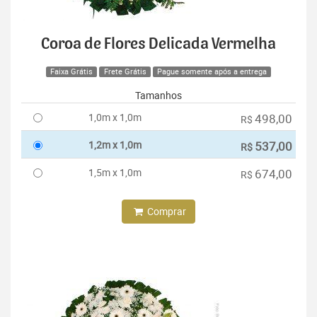
Coroa de Flores Delicada Vermelha
Faixa Grátis
Frete Grátis
Pague somente após a entrega
Tamanhos
1,0m x 1,0m
498,00
R$
1,2m x 1,0m
537,00
R$
1,5m x 1,0m
674,00
R$
Comprar