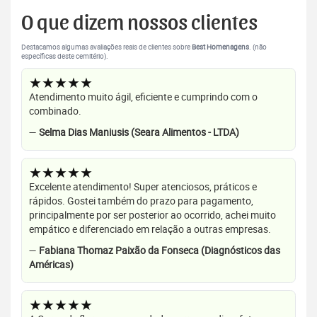
O que dizem nossos clientes
Destacamos algumas avaliações reais de clientes sobre
Best Homenagens
. (não
específicas deste cemitério).
★★★★★
Atendimento muito ágil, eficiente e cumprindo com o
combinado.
—
Selma Dias Maniusis (Seara Alimentos - LTDA)
★★★★★
Excelente atendimento! Super atenciosos, práticos e
rápidos. Gostei também do prazo para pagamento,
principalmente por ser posterior ao ocorrido, achei muito
empático e diferenciado em relação a outras empresas.
—
Fabiana Thomaz Paixão da Fonseca (Diagnósticos das
Américas)
★★★★★