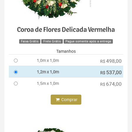
Coroa de Flores Delicada Vermelha
Faixa Grátis
Frete Grátis
Pague somente após a entrega
Tamanhos
1,0m x 1,0m
498,00
R$
1,2m x 1,0m
537,00
R$
1,5m x 1,0m
674,00
R$
Comprar