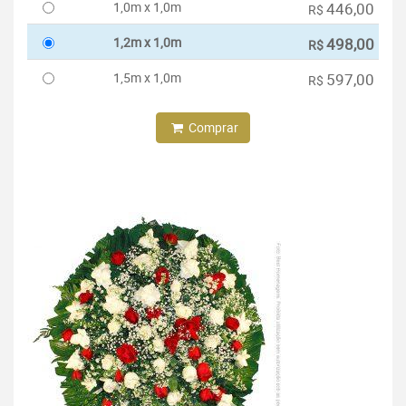
1,0m x 1,0m
446,00
R$
1,2m x 1,0m
498,00
R$
1,5m x 1,0m
597,00
R$
Comprar