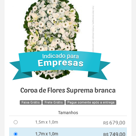
Coroa de Flores Suprema branca
Faixa Grátis
Frete Grátis
Pague somente após a entrega
Tamanhos
1,5m x 1,0m
679,00
R$
1,7m x 1,0m
749,00
R$