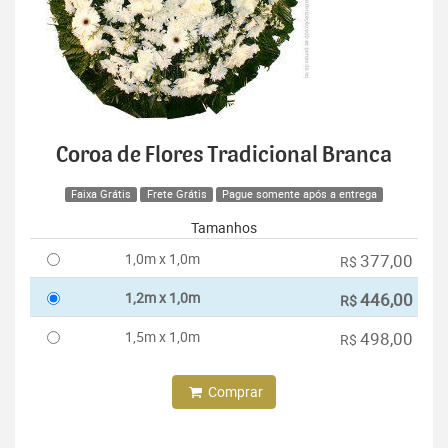
Coroa de Flores Tradicional Branca
Faixa Grátis
Frete Grátis
Pague somente após a entrega
Tamanhos
1,0m x 1,0m
377,00
R$
1,2m x 1,0m
446,00
R$
1,5m x 1,0m
498,00
R$
Comprar