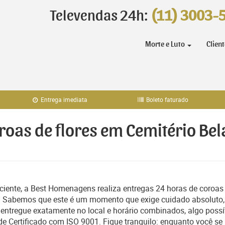
Televendas 24h:
(11) 3003-
Morte e Luto
Clien
Entrega imediata
Boleto faturado
roas de flores em Cemitério Bel
iente, a Best Homenagens realiza entregas 24 horas de coroas
P). Sabemos que este é um momento que exige cuidado absoluto,
ntregue exatamente no local e horário combinados, algo possí
e Certificado com ISO 9001. Fique tranquilo: enquanto você se