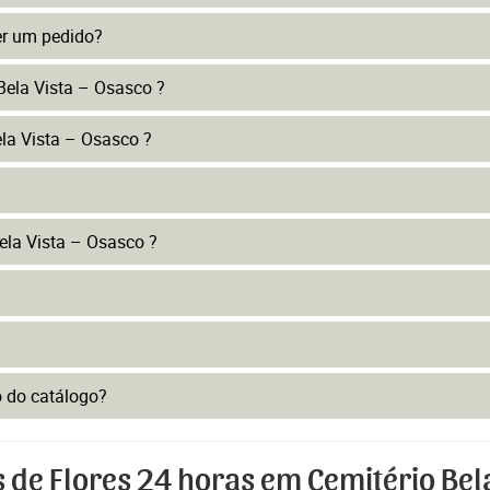
er um pedido?
Bela Vista – Osasco ?
ela Vista – Osasco ?
ela Vista – Osasco ?
to do catálogo?
 de Flores 24 horas em Cemitério Bela