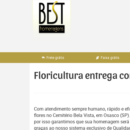
Pular
para
o
conteúdo
Frete grátis
Faixa grátis
Floricultura entrega co
Com atendimento sempre humano, rápido e efic
flores no Cemitério Bela Vista, em Osasco (S
por isso garantimos que sua homenagem será e
graças ao nosso sistema exclusivo de Qualidad