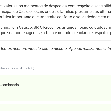
valoriza os momentos de despedida com respeito e sensibilidad
unicipal de Osasco, locais onde as famílias prestam suas últi
prática importante que transmite conforto e solidariedade em m
 funeral em Osasco, SP. Oferecemos arranjos florais cuidadosa
 que sua homenagem seja feita com todo o cuidado e respeito q
o temos nenhum vínculo com o mesmo. Apenas realizamos entr
s
(não específicas deste cemitério).
 o combinado.