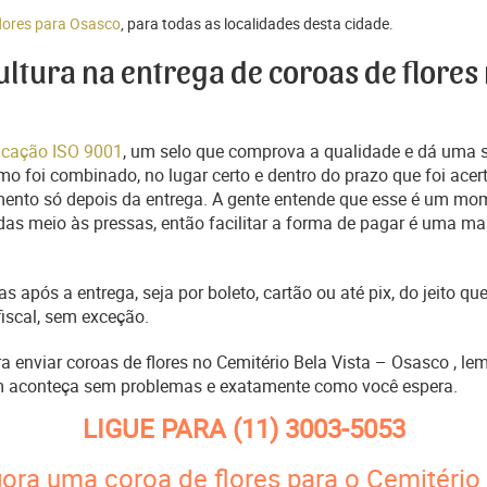
flores para Osasco
, para todas as localidades desta cidade.
ultura na entrega de coroas de flores 
ficação ISO 9001
, um selo que comprova a qualidade e dá uma 
o foi combinado, no lugar certo e dentro do prazo que foi acer
ento só depois da entrega. A gente entende que esse é um mo
s meio às pressas, então facilitar a forma de pagar é uma man
s após a entrega, seja por boleto, cartão ou até pix, do jeito 
fiscal, sem exceção.
ra enviar coroas de flores no Cemitério Bela Vista – Osasco , l
m aconteça sem problemas e exatamente como você espera.
LIGUE PARA
(11) 3003-5053
gora uma coroa de flores para o Cemitério 