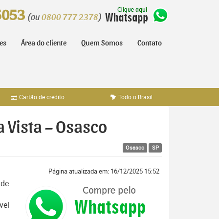
5053
(ou
0800 777 2378
)
tes
Área do cliente
Quem Somos
Contato
Cartão de crédito
Todo o Brasil
a Vista – Osasco
Osasco
SP
Página atualizada em: 16/12/2025 15:52
 de
vel