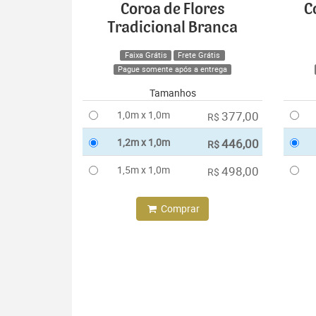
Coroa de Flores
C
Tradicional Branca
Faixa Grátis
Frete Grátis
Pague somente após a entrega
Tamanhos
1,0m x 1,0m
377,00
R$
1,2m x 1,0m
446,00
R$
1,5m x 1,0m
498,00
R$
Comprar