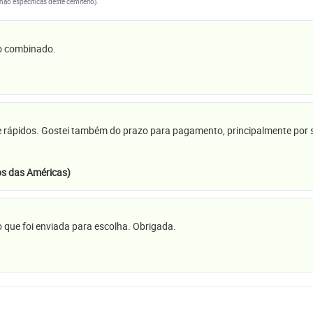
(não específicas deste cemitério).
 o combinado.
e rápidos. Gostei também do prazo para pagamento, principalmente por se
s das Américas)
 que foi enviada para escolha. Obrigada.