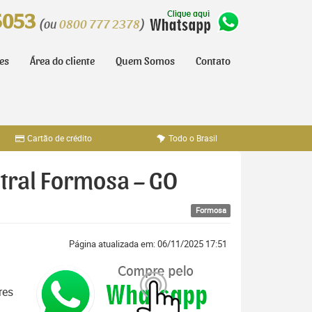
5053
(ou
0800 777 2378
)
tes
Área do cliente
Quem Somos
Contato
Cartão de crédito
Todo o Brasil
ntral Formosa – GO
Formosa
Página atualizada em: 06/11/2025 17:51
res