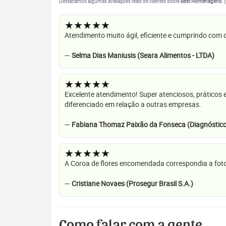
Destacamos algumas avaliações reais de clientes sobre
Best Homenagens
. 
★★★★★
Atendimento muito ágil, eficiente e cumprindo com
—
Selma Dias Maniusis (Seara Alimentos - LTDA)
★★★★★
Excelente atendimento! Super atenciosos, práticos 
diferenciado em relação a outras empresas.
—
Fabiana Thomaz Paixão da Fonseca (Diagnóstico
★★★★★
A Coroa de flores encomendada correspondia a foto
—
Cristiane Novaes (Prosegur Brasil S.A.)
Como falar com a gente