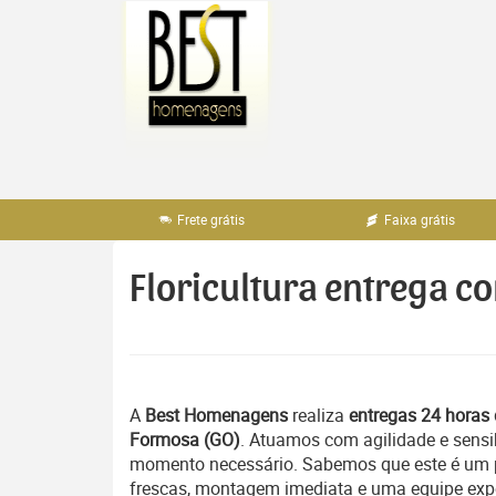
Pular
para
o
conteúdo
Frete grátis
Faixa grátis
Floricultura entrega c
A
Best Homenagens
realiza
entregas 24 horas 
Formosa (GO)
. Atuamos com agilidade e sensi
momento necessário. Sabemos que este é um pe
frescas, montagem imediata e uma equipe exper