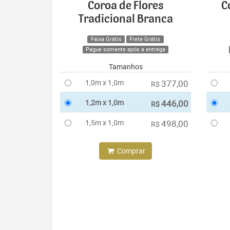
Coroa de Flores
C
Tradicional Branca
Faixa Grátis
Frete Grátis
Pague somente após a entrega
Tamanhos
1,0m x 1,0m
377,00
R$
1,2m x 1,0m
446,00
R$
1,5m x 1,0m
498,00
R$
Comprar