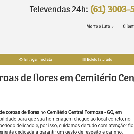
Televendas 24h:
(61) 3003-
Morte e Luto
Clien
Entrega imediata
Boleto faturado
oroas de flores em Cemitério Ce
de coroas de flores
no
Cemitério Central Formosa - GO, em
bilidade para que sua homenagem chegue ao local correto, no
ríodo delicado e, por isso, cuidamos de tudo com atenção: flo
iente dedicada a garantir um gesto de respeito e carinho.