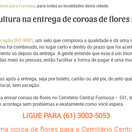
flores para Formosa
, para todas as localidades desta cidade.
cultura na entrega de coroas de flores
ficação ISO 9001
, um selo que comprova a qualidade e dá uma 
o foi combinado, no lugar certo e dentro do prazo que foi acer
ento só depois da entrega. A gente entende que esse é um mo
s meio às pressas, então facilitar a forma de pagar é uma man
s após a entrega, seja por boleto, cartão ou até pix, do jeito 
fiscal, sem exceção.
ra enviar coroas de flores no Cemitério Central Formosa – GO ,
m aconteça sem problemas e exatamente como você espera.
LIGUE PARA
(61) 3003-5053
ma coroa de flores para o Cemitério Cent