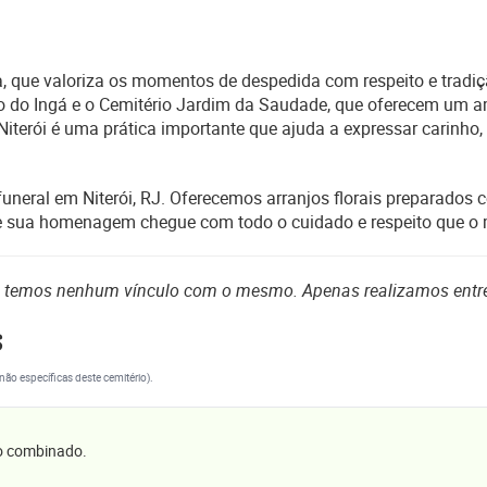
ra, que valoriza os momentos de despedida com respeito e tradiçã
rio do Ingá e o Cemitério Jardim da Saudade, que oferecem u
Niterói é uma prática importante que ajuda a expressar carinho, 
funeral em Niterói, RJ. Oferecemos arranjos florais preparados 
que sua homenagem chegue com todo o cuidado e respeito que 
o temos nenhum vínculo com o mesmo. Apenas realizamos entr
s
(não específicas deste cemitério).
 o combinado.