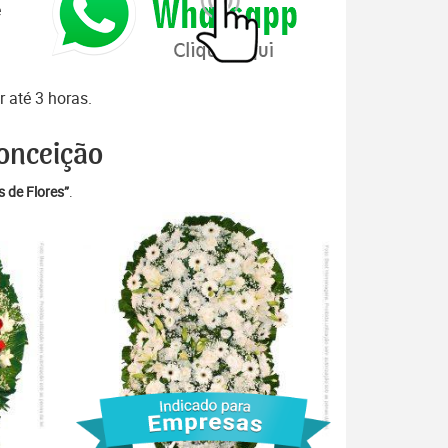
e
 até 3 horas.
Conceição
 de Flores”
.