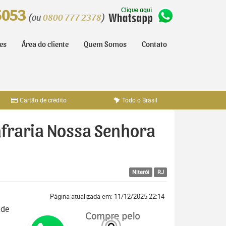
5053
(ou
0800 777 2378
)
tes
Área do cliente
Quem Somos
Contato
Cartão de crédito
Todo o Brasil
nfraria Nossa Senhora
Niterói
RJ
Página atualizada em: 11/12/2025 22:14
 de