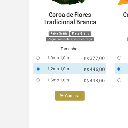
Coroa de Flores
C
Tradicional Branca
Faixa Grátis
Frete Grátis
Pague somente após a entrega
Tamanhos
1,0m x 1,0m
377,00
R$
1,2m x 1,0m
446,00
R$
1,5m x 1,0m
498,00
R$
Comprar