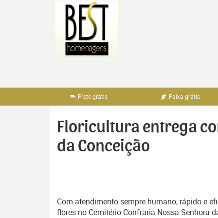
Pular
para
o
conteúdo
Frete grátis
Faixa grátis
Floricultura entrega c
da Conceição
Com atendimento sempre humano, rápido e efic
flores no Cemitério Confraria Nossa Senhora 