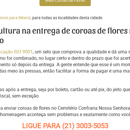
Mais Coroas de Flores
lores para Niterói
, para todas as localidades desta cidade.
cultura na entrega de coroas de flores
o
ficação ISO 9001
, um selo que comprova a qualidade e dá uma 
o foi combinado, no lugar certo e dentro do prazo que foi acer
ento só depois da entrega. A gente entende que esse é um mo
s meio às pressas, então facilitar a forma de pagar é uma man
s após a entrega, seja por boleto, cartão ou até pix, do jeito 
fiscal, sem exceção.
ra enviar coroas de flores no Cemitério Confraria Nossa Senhora
a homenagem aconteça sem problemas e exatamente como você
LIGUE PARA
(21) 3003-5053