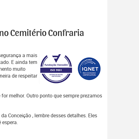
 no Cemitério Confraria
segurança a mais
tado. E ainda tem
mento muito
eira de respeitar
que for melhor. Outro ponto que sempre prezamos
 da Conceição , lembre desses detalhes. Eles
 espera.