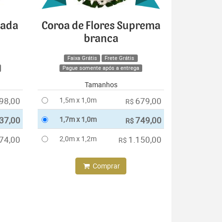
cada
Coroa de Flores Suprema
branca
Faixa Grátis
Frete Grátis
Pague somente após a entrega
Tamanhos
98,00
1,5m x 1,0m
679,00
R$
37,00
1,7m x 1,0m
749,00
R$
74,00
2,0m x 1,2m
1.150,00
R$
Comprar