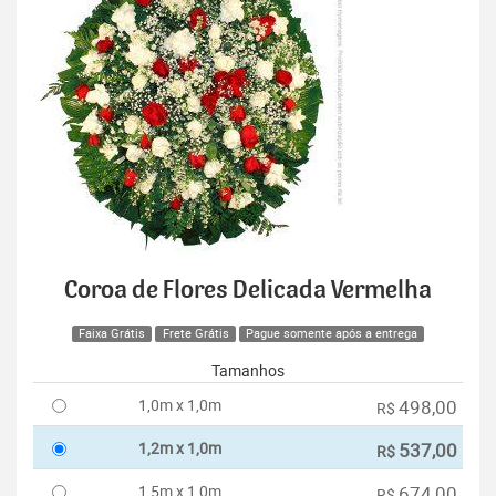
Coroa de Flores Delicada Vermelha
Faixa Grátis
Frete Grátis
Pague somente após a entrega
Tamanhos
1,0m x 1,0m
498,00
R$
1,2m x 1,0m
537,00
R$
1,5m x 1,0m
674,00
R$