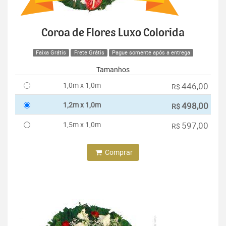
Coroa de Flores Luxo Colorida
Faixa Grátis
Frete Grátis
Pague somente após a entrega
Tamanhos
1,0m x 1,0m
446,00
R$
1,2m x 1,0m
498,00
R$
1,5m x 1,0m
597,00
R$
Comprar