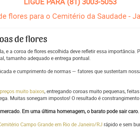
LIGUE PARA
(81) 3003-5053
de flores para o Cemitério da Saudade - 
oas de flores
, e a coroa de flores escolhida deve refletir essa importância.
nal, tamanho adequado e entrega pontual.
ficada e cumprimento de normas — fatores que sustentam nossa
preços muito baixos
, entregando coroas muito pequenas, feitas
trega. Muitas sonegam impostos! O resultado é constrangimento 
do mercado. Em uma última homenagem, o barato pode sair caro.
 Cemitério Campo Grande em Rio de Janeiro/RJ
rápido e sem bur