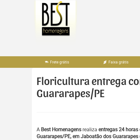
Pular
para
o
conteúdo
Frete grátis
Faixa grátis
Floricultura entrega c
Guararapes/PE
A
Best Homenagens
realiza
entregas 24 horas 
Guararapes/PE, em Jaboatão dos Guararapes 