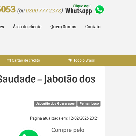
5053
(ou
0800 777 2378
)
tes
Área do cliente
Quem Somos
Contato
Cartão de crédito
Todo o Brasil
 Saudade – Jabotão dos
Jaboatão dos Guararapes
Pernambuco
Página atualizada em: 12/02/2026 20:21