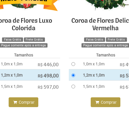
oroa de Flores Luxo
Coroa de Flores Deli
Colorida
Vermelha
Faixa Grátis
Frete Grátis
Faixa Grátis
Frete Grátis
Pague somente após a entrega
Pague somente após a entrega
Tamanhos
Tamanhos
1,0m x 1,0m
446,00
1,0m x 1,0m
4
R$
R$
1,2m x 1,0m
498,00
1,2m x 1,0m
5
R$
R$
1,5m x 1,0m
597,00
1,5m x 1,0m
6
R$
R$
Comprar
Comprar