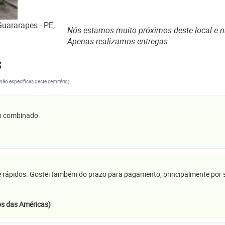
Guararapes - PE,
Nós estamos muito próximos deste local e
Apenas realizamos entregas.
s
(não específicas deste cemitério).
 o combinado.
e rápidos. Gostei também do prazo para pagamento, principalmente por se
s das Américas)