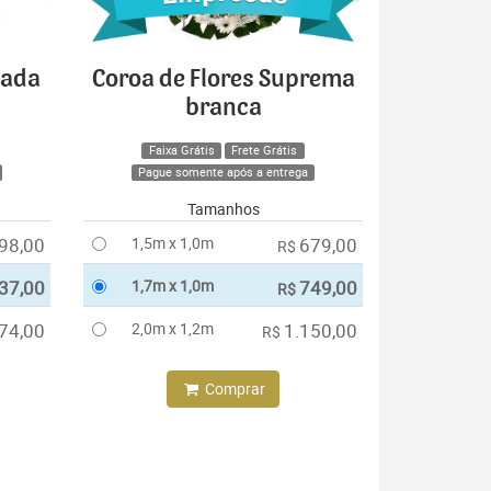
cada
Coroa de Flores Suprema
branca
Faixa Grátis
Frete Grátis
Pague somente após a entrega
Tamanhos
98,00
1,5m x 1,0m
679,00
R$
37,00
1,7m x 1,0m
749,00
R$
74,00
2,0m x 1,2m
1.150,00
R$
Comprar