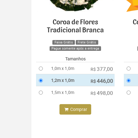
Coroa de Flores
C
Tradicional Branca
Faixa Grátis
Frete Grátis
Pague somente após a entrega
Tamanhos
1,0m x 1,0m
377,00
R$
1,2m x 1,0m
446,00
R$
1,5m x 1,0m
498,00
R$
Comprar