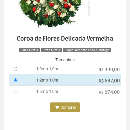
Coroa de Flores Delicada Vermelha
Faixa Grátis
Frete Grátis
Pague somente após a entrega
Tamanhos
1,0m x 1,0m
498,00
R$
1,2m x 1,0m
537,00
R$
1,5m x 1,0m
674,00
R$
Comprar