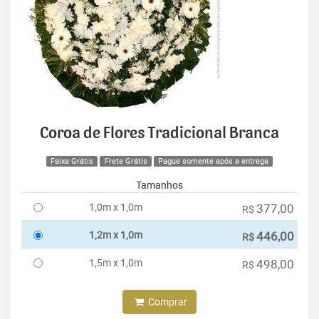
Coroa de Flores Tradicional Branca
Faixa Grátis
Frete Grátis
Pague somente após a entrega
Tamanhos
1,0m x 1,0m
377,00
R$
1,2m x 1,0m
446,00
R$
1,5m x 1,0m
498,00
R$
Comprar