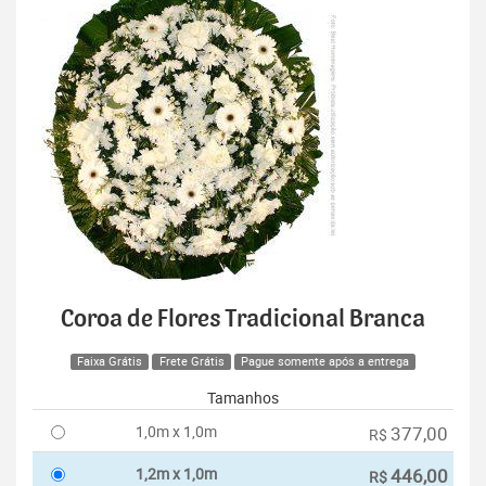
Coroa de Flores Tradicional Branca
Faixa Grátis
Frete Grátis
Pague somente após a entrega
Tamanhos
1,0m x 1,0m
377,00
R$
1,2m x 1,0m
446,00
R$