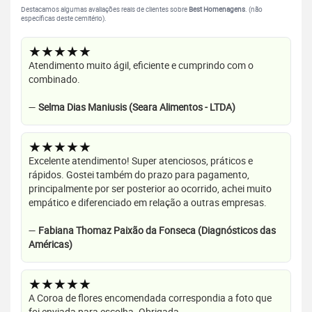
Destacamos algumas avaliações reais de clientes sobre
Best Homenagens
. (não
específicas deste cemitério).
★★★★★
Atendimento muito ágil, eficiente e cumprindo com o
combinado.
—
Selma Dias Maniusis (Seara Alimentos - LTDA)
★★★★★
Excelente atendimento! Super atenciosos, práticos e
rápidos. Gostei também do prazo para pagamento,
principalmente por ser posterior ao ocorrido, achei muito
empático e diferenciado em relação a outras empresas.
—
Fabiana Thomaz Paixão da Fonseca (Diagnósticos das
Américas)
★★★★★
A Coroa de flores encomendada correspondia a foto que
foi enviada para escolha. Obrigada.