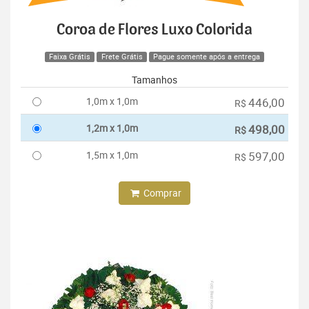
Coroa de Flores Luxo Colorida
Faixa Grátis
Frete Grátis
Pague somente após a entrega
Tamanhos
1,0m x 1,0m
446,00
R$
1,2m x 1,0m
498,00
R$
1,5m x 1,0m
597,00
R$
Comprar