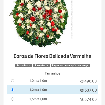
Coroa de Flores Delicada Vermelha
Faixa Grátis
Frete Grátis
Pague somente após a entrega
Tamanhos
1,0m x 1,0m
498,00
R$
1,2m x 1,0m
537,00
R$
1,5m x 1,0m
674,00
R$