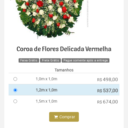
Coroa de Flores Delicada Vermelha
Faixa Grátis
Frete Grátis
Pague somente após a entrega
Tamanhos
1,0m x 1,0m
498,00
R$
1,2m x 1,0m
537,00
R$
1,5m x 1,0m
674,00
R$
Comprar