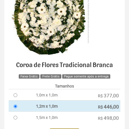
Coroa de Flores Tradicional Branca
Faixa Grátis
Frete Grátis
Pague somente após a entrega
Tamanhos
1,0m x 1,0m
377,00
R$
1,2m x 1,0m
446,00
R$
1,5m x 1,0m
498,00
R$