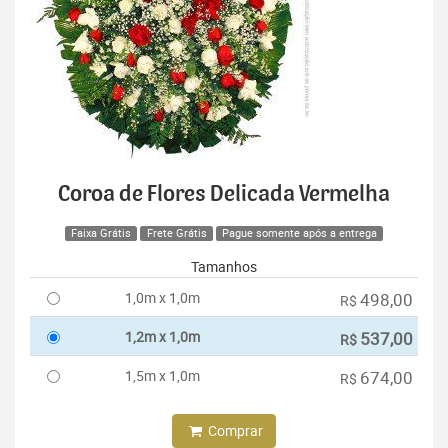
Coroa de Flores Delicada Vermelha
Faixa Grátis
Frete Grátis
Pague somente após a entrega
Tamanhos
1,0m x 1,0m
498,00
R$
1,2m x 1,0m
537,00
R$
1,5m x 1,0m
674,00
R$
Comprar