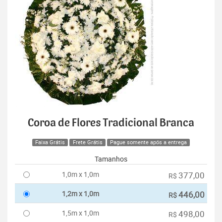
Coroa de Flores Tradicional Branca
Faixa Grátis
Frete Grátis
Pague somente após a entrega
Tamanhos
1,0m x 1,0m
377,00
R$
1,2m x 1,0m
446,00
R$
1,5m x 1,0m
498,00
R$