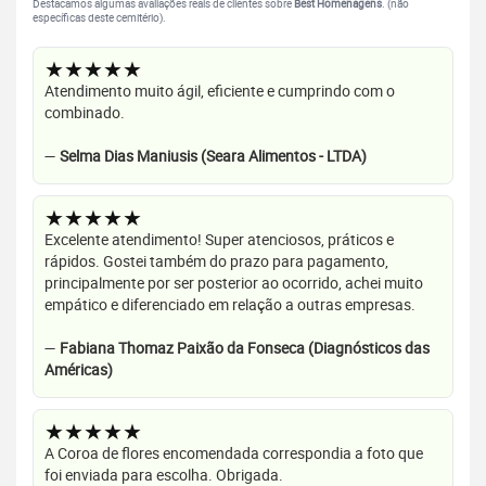
Destacamos algumas avaliações reais de clientes sobre
Best Homenagens
. (não
específicas deste cemitério).
★★★★★
Atendimento muito ágil, eficiente e cumprindo com o
combinado.
—
Selma Dias Maniusis (Seara Alimentos - LTDA)
★★★★★
Excelente atendimento! Super atenciosos, práticos e
rápidos. Gostei também do prazo para pagamento,
principalmente por ser posterior ao ocorrido, achei muito
empático e diferenciado em relação a outras empresas.
—
Fabiana Thomaz Paixão da Fonseca (Diagnósticos das
Américas)
★★★★★
A Coroa de flores encomendada correspondia a foto que
foi enviada para escolha. Obrigada.