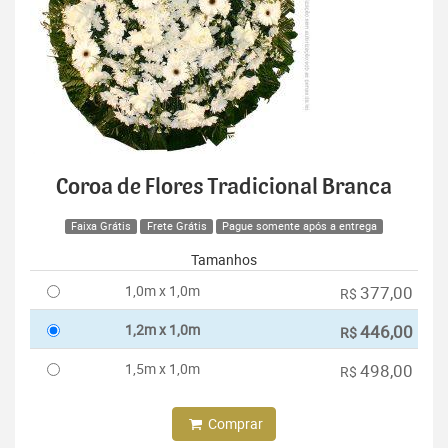
Coroa de Flores Tradicional Branca
Faixa Grátis
Frete Grátis
Pague somente após a entrega
Tamanhos
1,0m x 1,0m
377,00
R$
1,2m x 1,0m
446,00
R$
1,5m x 1,0m
498,00
R$
Comprar