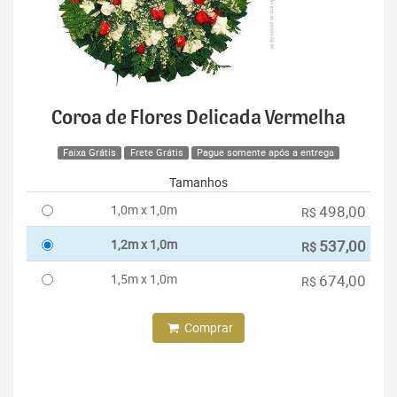
Coroa de Flores Delicada Vermelha
Faixa Grátis
Frete Grátis
Pague somente após a entrega
Tamanhos
1,0m x 1,0m
498,00
R$
1,2m x 1,0m
537,00
R$
1,5m x 1,0m
674,00
R$
Comprar