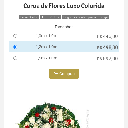
Coroa de Flores Luxo Colorida
Faixa Grátis
Frete Grátis
Pague somente após a entrega
Tamanhos
1,0m x 1,0m
446,00
R$
1,2m x 1,0m
498,00
R$
1,5m x 1,0m
597,00
R$
Comprar