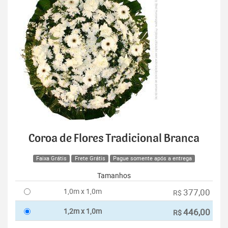
Coroa de Flores Tradicional Branca
Faixa Grátis
Frete Grátis
Pague somente após a entrega
Tamanhos
1,0m x 1,0m
377,00
R$
1,2m x 1,0m
446,00
R$