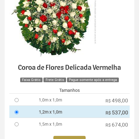
Coroa de Flores Delicada Vermelha
Faixa Grátis
Frete Grátis
Pague somente após a entrega
Tamanhos
1,0m x 1,0m
498,00
R$
1,2m x 1,0m
537,00
R$
1,5m x 1,0m
674,00
R$