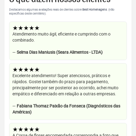
Destacamos algumas avaliações reais de clientes sobre
Best Homenagens
. (não
específicas deste cemitério).
★★★★★
Atendimento muito ágil, eficiente e cumprindo com o
combinado.
—
Selma Dias Maniusis (Seara Alimentos - LTDA)
★★★★★
Excelente atendimento! Super atenciosos, práticos e
rápidos. Gostei também do prazo para pagamento,
principalmente por ser posterior ao ocorrido, achei muito
empático e diferenciado em relação a outras empresas.
—
Fabiana Thomaz Paixão da Fonseca (Diagnósticos das
Américas)
★★★★★
A Coroa de flores encomendada correspondia a foto que