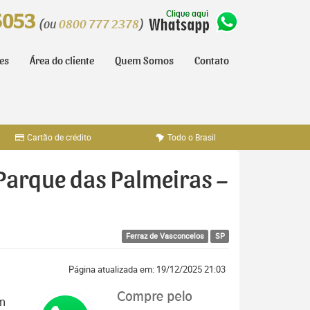
5053
(ou
0800 777 2378
)
tes
Área do cliente
Quem Somos
Contato
Cartão de crédito
Todo o Brasil
 Parque das Palmeiras –
Ferraz de Vasconcelos
SP
Página atualizada em: 19/12/2025 21:03
om