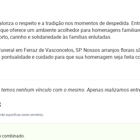
loriza o respeito e a tradição nos momentos de despedida. Entre
 que oferece um ambiente acolhedor para homenagens familiares
to, carinho e solidariedade às famílias enlutadas.
funeral em Ferraz de Vasconcelos, SP. Nossos arranjos florais 
do pontualidade e cuidado para que sua homenagem seja feita 
o temos nenhum vínculo com o mesmo. Apenas realizamos entr
s
(não específicas deste cemitério).
 o combinado.