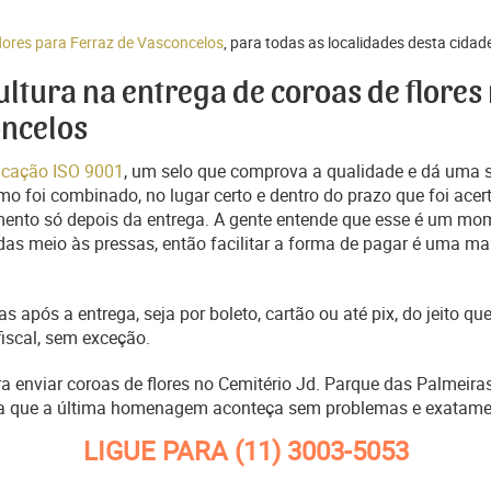
flores para Ferraz de Vasconcelos
, para todas as localidades desta cidad
cultura na entrega de coroas de flores
oncelos
ficação ISO 9001
, um selo que comprova a qualidade e dá uma 
o foi combinado, no lugar certo e dentro do prazo que foi acer
ento só depois da entrega. A gente entende que esse é um mo
s meio às pressas, então facilitar a forma de pagar é uma man
s após a entrega, seja por boleto, cartão ou até pix, do jeito 
fiscal, sem exceção.
ra enviar coroas de flores no Cemitério Jd. Parque das Palmeira
ra que a última homenagem aconteça sem problemas e exatame
LIGUE PARA
(11) 3003-5053