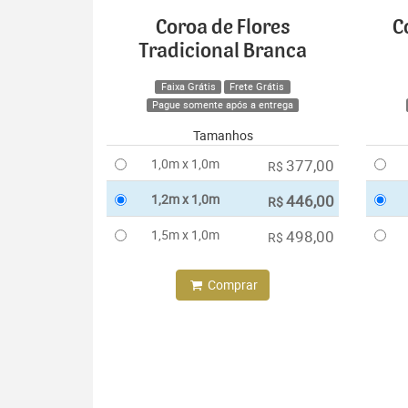
Coroa de Flores
C
Tradicional Branca
Faixa Grátis
Frete Grátis
Pague somente após a entrega
Tamanhos
1,0m x 1,0m
377,00
R$
1,2m x 1,0m
446,00
R$
1,5m x 1,0m
498,00
R$
Comprar