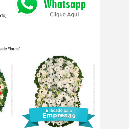
ido
,
 de Flores”
.