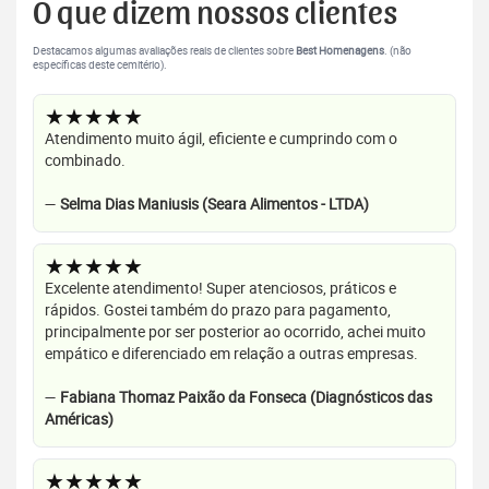
O que dizem nossos clientes
Destacamos algumas avaliações reais de clientes sobre
Best Homenagens
. (não
específicas deste cemitério).
★★★★★
Atendimento muito ágil, eficiente e cumprindo com o
combinado.
—
Selma Dias Maniusis (Seara Alimentos - LTDA)
★★★★★
Excelente atendimento! Super atenciosos, práticos e
rápidos. Gostei também do prazo para pagamento,
principalmente por ser posterior ao ocorrido, achei muito
empático e diferenciado em relação a outras empresas.
—
Fabiana Thomaz Paixão da Fonseca (Diagnósticos das
Américas)
★★★★★