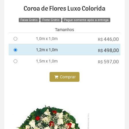
Coroa de Flores Luxo Colorida
Faixa Grátis
Frete Grátis
Pague somente após a entrega
Tamanhos
1,0m x 1,0m
446,00
R$
1,2m x 1,0m
498,00
R$
1,5m x 1,0m
597,00
R$
Comprar