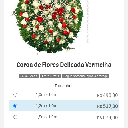
Coroa de Flores Delicada Vermelha
Faixa Grátis
Frete Grátis
Pague somente após a entrega
Tamanhos
1,0m x 1,0m
498,00
R$
1,2m x 1,0m
537,00
R$
1,5m x 1,0m
674,00
R$