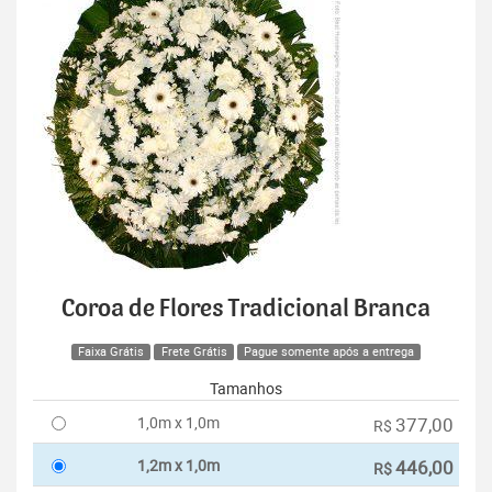
Coroa de Flores Tradicional Branca
Faixa Grátis
Frete Grátis
Pague somente após a entrega
Tamanhos
1,0m x 1,0m
377,00
R$
1,2m x 1,0m
446,00
R$