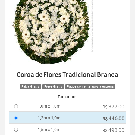
Coroa de Flores Tradicional Branca
Faixa Grátis
Frete Grátis
Pague somente após a entrega
Tamanhos
1,0m x 1,0m
377,00
R$
1,2m x 1,0m
446,00
R$
1,5m x 1,0m
498,00
R$