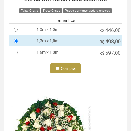
Faixa Grátis
Frete Grátis
Pague somente após a entrega
Tamanhos
1,0m x 1,0m
446,00
R$
1,2m x 1,0m
498,00
R$
1,5m x 1,0m
597,00
R$
Comprar