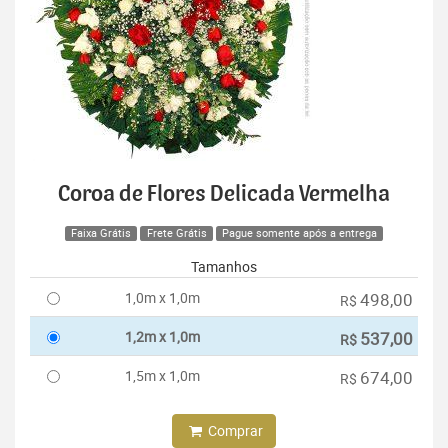
Coroa de Flores Delicada Vermelha
Faixa Grátis
Frete Grátis
Pague somente após a entrega
Tamanhos
1,0m x 1,0m
498,00
R$
1,2m x 1,0m
537,00
R$
1,5m x 1,0m
674,00
R$
Comprar