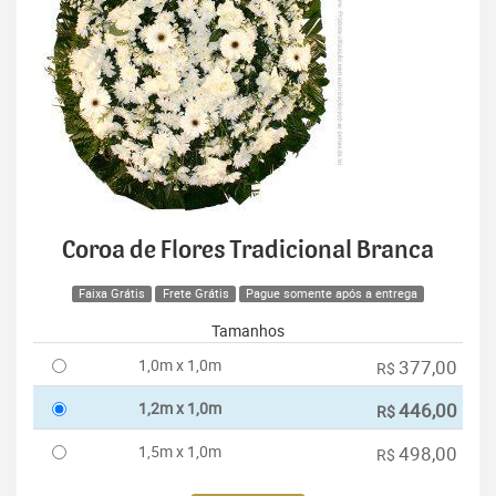
Coroa de Flores Tradicional Branca
Faixa Grátis
Frete Grátis
Pague somente após a entrega
Tamanhos
1,0m x 1,0m
377,00
R$
1,2m x 1,0m
446,00
R$
1,5m x 1,0m
498,00
R$