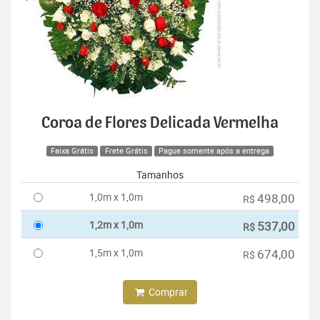
Coroa de Flores Delicada Vermelha
Faixa Grátis
Frete Grátis
Pague somente após a entrega
Tamanhos
1,0m x 1,0m
498,00
R$
1,2m x 1,0m
537,00
R$
1,5m x 1,0m
674,00
R$
Comprar