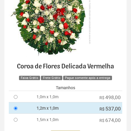
Coroa de Flores Delicada Vermelha
Faixa Grátis
Frete Grátis
Pague somente após a entrega
Tamanhos
1,0m x 1,0m
498,00
R$
1,2m x 1,0m
537,00
R$
1,5m x 1,0m
674,00
R$