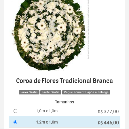
Coroa de Flores Tradicional Branca
Faixa Grátis
Frete Grátis
Pague somente após a entrega
Tamanhos
1,0m x 1,0m
377,00
R$
1,2m x 1,0m
446,00
R$