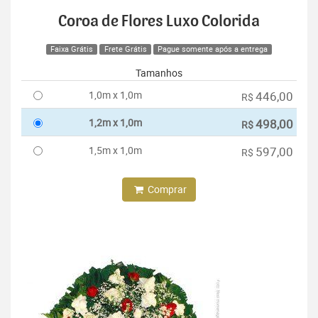
Coroa de Flores Luxo Colorida
Faixa Grátis
Frete Grátis
Pague somente após a entrega
Tamanhos
1,0m x 1,0m
446,00
R$
1,2m x 1,0m
498,00
R$
1,5m x 1,0m
597,00
R$
Comprar