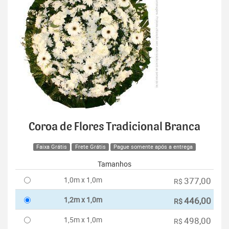
Coroa de Flores Tradicional Branca
Faixa Grátis
Frete Grátis
Pague somente após a entrega
Tamanhos
1,0m x 1,0m
377,00
R$
1,2m x 1,0m
446,00
R$
1,5m x 1,0m
498,00
R$