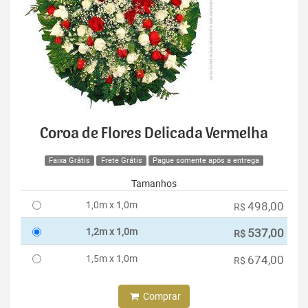
Coroa de Flores Delicada Vermelha
Faixa Grátis
Frete Grátis
Pague somente após a entrega
Tamanhos
1,0m x 1,0m
498,00
R$
1,2m x 1,0m
537,00
R$
1,5m x 1,0m
674,00
R$
Comprar