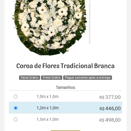
Coroa de Flores Tradicional Branca
Faixa Grátis
Frete Grátis
Pague somente após a entrega
Tamanhos
1,0m x 1,0m
377,00
R$
1,2m x 1,0m
446,00
R$
1,5m x 1,0m
498,00
R$