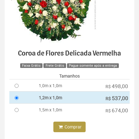
Coroa de Flores Delicada Vermelha
Faixa Grátis
Frete Grátis
Pague somente após a entrega
Tamanhos
1,0m x 1,0m
498,00
R$
1,2m x 1,0m
537,00
R$
1,5m x 1,0m
674,00
R$
Comprar