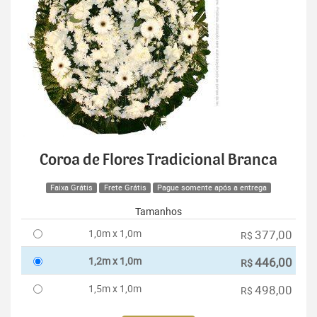
Coroa de Flores Tradicional Branca
Faixa Grátis
Frete Grátis
Pague somente após a entrega
Tamanhos
1,0m x 1,0m
377,00
R$
1,2m x 1,0m
446,00
R$
1,5m x 1,0m
498,00
R$