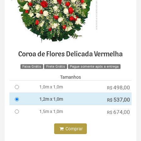
Coroa de Flores Delicada Vermelha
Faixa Grátis
Frete Grátis
Pague somente após a entrega
Tamanhos
1,0m x 1,0m
498,00
R$
1,2m x 1,0m
537,00
R$
1,5m x 1,0m
674,00
R$
Comprar