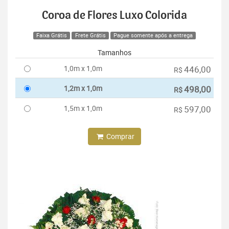
Coroa de Flores Luxo Colorida
Faixa Grátis
Frete Grátis
Pague somente após a entrega
Tamanhos
1,0m x 1,0m
446,00
R$
1,2m x 1,0m
498,00
R$
1,5m x 1,0m
597,00
R$
Comprar