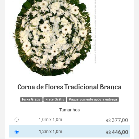
Coroa de Flores Tradicional Branca
Faixa Grátis
Frete Grátis
Pague somente após a entrega
Tamanhos
1,0m x 1,0m
377,00
R$
1,2m x 1,0m
446,00
R$