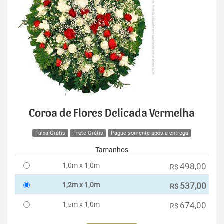
Coroa de Flores Delicada Vermelha
Faixa Grátis
Frete Grátis
Pague somente após a entrega
Tamanhos
1,0m x 1,0m
498,00
R$
1,2m x 1,0m
537,00
R$
1,5m x 1,0m
674,00
R$