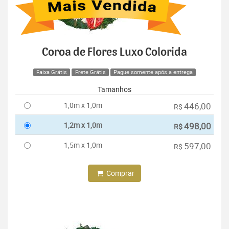
Coroa de Flores Luxo Colorida
Faixa Grátis
Frete Grátis
Pague somente após a entrega
Tamanhos
1,0m x 1,0m
446,00
R$
1,2m x 1,0m
498,00
R$
1,5m x 1,0m
597,00
R$
Comprar