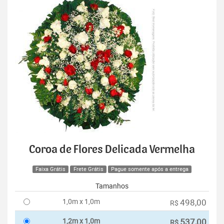
Coroa de Flores Delicada Vermelha
Faixa Grátis
Frete Grátis
Pague somente após a entrega
Tamanhos
1,0m x 1,0m
498,00
R$
1,2m x 1,0m
537,00
R$