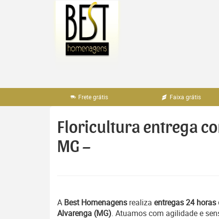
Pular
para
o
conteúdo
Frete grátis
Faixa grátis
Floricultura entrega c
MG –
A
Best Homenagens
realiza
entregas 24 horas 
Alvarenga (MG)
. Atuamos com agilidade e sen