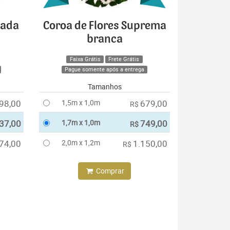
cada
Coroa de Flores Suprema
branca
Faixa Grátis
Frete Grátis
Pague somente após a entrega
Tamanhos
98,00
1,5m x 1,0m
679,00
R$
37,00
1,7m x 1,0m
749,00
R$
74,00
2,0m x 1,2m
1.150,00
R$
Comprar