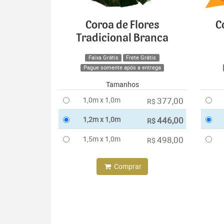
Coroa de Flores
C
Tradicional Branca
Faixa Grátis
Frete Grátis
Pague somente após a entrega
Tamanhos
1,0m x 1,0m
377,00
R$
1,2m x 1,0m
446,00
R$
1,5m x 1,0m
498,00
R$
Comprar