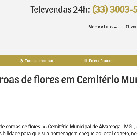
Televendas 24h:
(33) 3003-
Morte e Luto
Clien
Entrega imediata
Boleto faturado
oroas de flores em Cemitério Mu
de coroas de flores
no
Cemitério Municipal de Alvarenga - MG -,
sibilidade para que sua homenagem chegue ao local correto, no