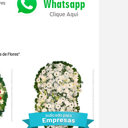
res
 de Flores”
.