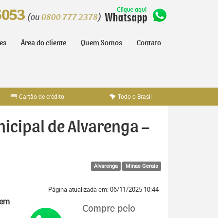
5053
(ou
0800 777 2378
)
tes
Área do cliente
Quem Somos
Contato
Cartão de crédito
Todo o Brasil
nicipal de Alvarenga –
Alvarenga
Minas Gerais
Página atualizada em: 06/11/2025 10:44
 em