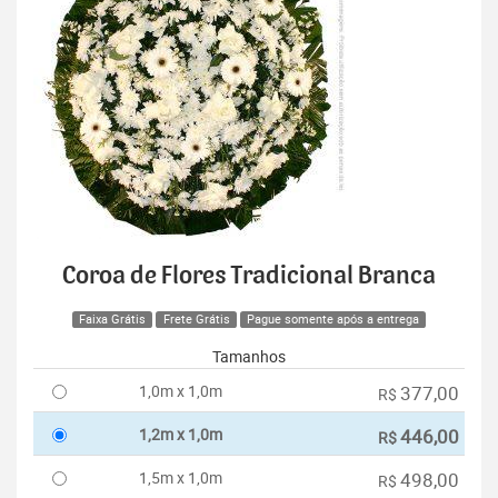
Coroa de Flores Tradicional Branca
Faixa Grátis
Frete Grátis
Pague somente após a entrega
Tamanhos
1,0m x 1,0m
377,00
R$
1,2m x 1,0m
446,00
R$
1,5m x 1,0m
498,00
R$