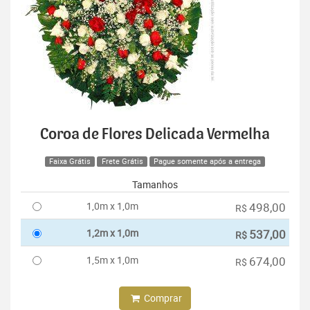
Coroa de Flores Delicada Vermelha
Faixa Grátis
Frete Grátis
Pague somente após a entrega
Tamanhos
1,0m x 1,0m
498,00
R$
1,2m x 1,0m
537,00
R$
1,5m x 1,0m
674,00
R$
Comprar