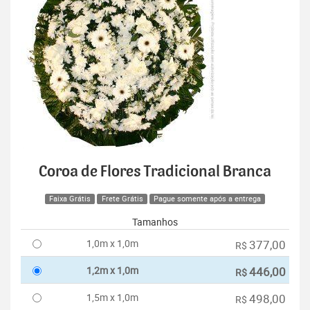
Coroa de Flores Tradicional Branca
Faixa Grátis
Frete Grátis
Pague somente após a entrega
Tamanhos
1,0m x 1,0m
377,00
R$
1,2m x 1,0m
446,00
R$
1,5m x 1,0m
498,00
R$