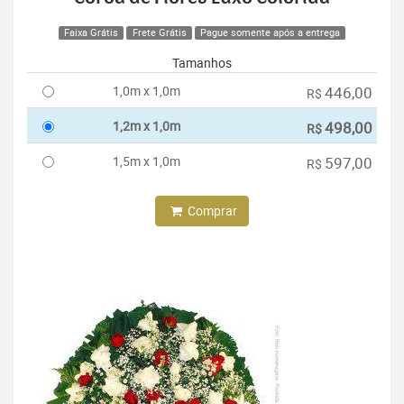
Faixa Grátis
Frete Grátis
Pague somente após a entrega
Tamanhos
1,0m x 1,0m
446,00
R$
1,2m x 1,0m
498,00
R$
1,5m x 1,0m
597,00
R$
Comprar