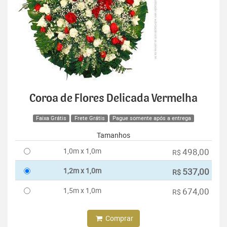
Coroa de Flores Delicada Vermelha
Faixa Grátis
Frete Grátis
Pague somente após a entrega
Tamanhos
1,0m x 1,0m
498,00
R$
1,2m x 1,0m
537,00
R$
1,5m x 1,0m
674,00
R$
Comprar