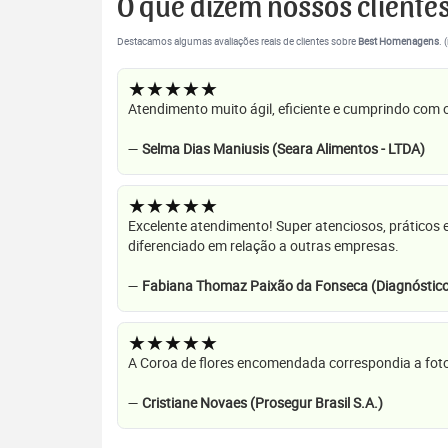
O que dizem nossos cliente
Destacamos algumas avaliações reais de clientes sobre
Best Homenagens
. 
★★★★★
Atendimento muito ágil, eficiente e cumprindo com
—
Selma Dias Maniusis (Seara Alimentos - LTDA)
★★★★★
Excelente atendimento! Super atenciosos, práticos 
diferenciado em relação a outras empresas.
—
Fabiana Thomaz Paixão da Fonseca (Diagnóstico
★★★★★
A Coroa de flores encomendada correspondia a foto
—
Cristiane Novaes (Prosegur Brasil S.A.)