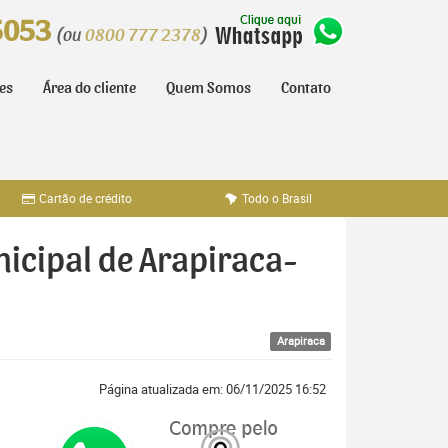
5053
(ou
0800 777 2378
)
tes
Área do cliente
Quem Somos
Contato
Cartão de crédito
Todo o Brasil
nicipal de Arapiraca-
Arapiraca
Página atualizada em: 06/11/2025 16:52