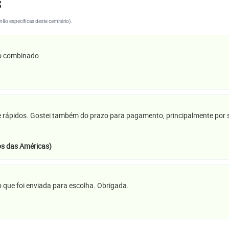
s
(não específicas deste cemitério).
 o combinado.
e rápidos. Gostei também do prazo para pagamento, principalmente por se
s das Américas)
 que foi enviada para escolha. Obrigada.