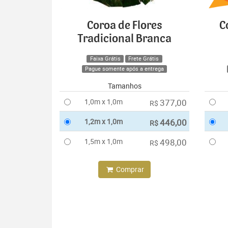
Coroa de Flores
C
Tradicional Branca
Faixa Grátis
Frete Grátis
Pague somente após a entrega
Tamanhos
1,0m x 1,0m
377,00
R$
1,2m x 1,0m
446,00
R$
1,5m x 1,0m
498,00
R$
Comprar