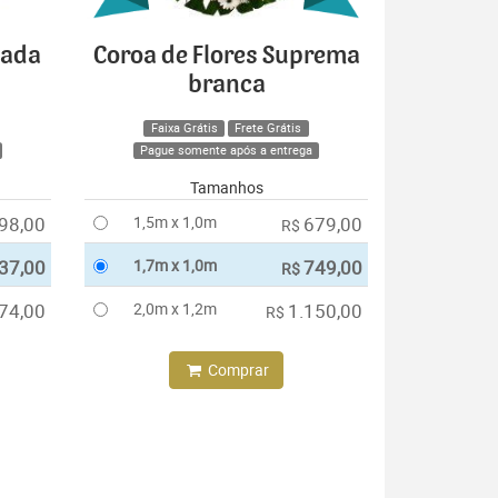
cada
Coroa de Flores Suprema
branca
Faixa Grátis
Frete Grátis
Pague somente após a entrega
Tamanhos
98,00
1,5m x 1,0m
679,00
R$
37,00
1,7m x 1,0m
749,00
R$
74,00
2,0m x 1,2m
1.150,00
R$
Comprar