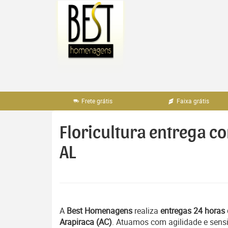
Pular
para
o
conteúdo
Frete grátis
Faixa grátis
Floricultura entrega c
AL
A
Best Homenagens
realiza
entregas 24 horas 
Arapiraca (AC)
. Atuamos com agilidade e sens