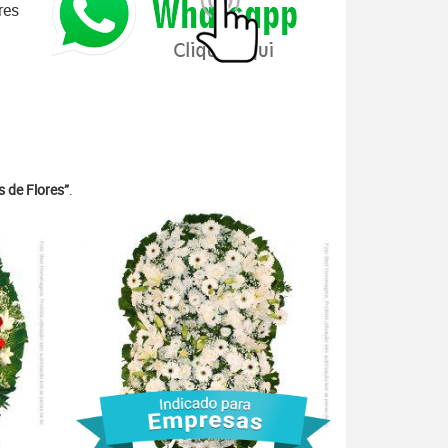
res
 de Flores”
.