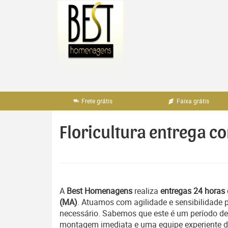
Pular
para
o
conteúdo
Frete grátis
Faixa grátis
Floricultura entrega co
A
Best Homenagens
realiza
entregas 24 horas 
(MA)
. Atuamos com agilidade e sensibilidade
necessário. Sabemos que este é um período del
montagem imediata e uma equipe experiente ded