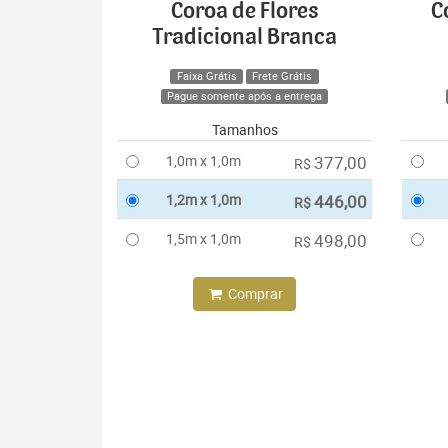
Coroa de Flores
C
Tradicional Branca
Faixa Grátis
Frete Grátis
Pague somente após a entrega
Tamanhos
1,0m x 1,0m
377,00
R$
1,2m x 1,0m
446,00
R$
1,5m x 1,0m
498,00
R$
Comprar