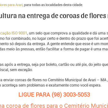
lores para Arari
, para todas as localidades desta cidade.
cultura na entrega de coroas de flores
ficação ISO 9001
, um selo que comprova a qualidade e dá uma 
o foi combinado, no lugar certo e dentro do prazo que foi acer
ento só depois da entrega. A gente entende que esse é um mo
s meio às pressas, então facilitar a forma de pagar é uma man
s após a entrega, seja por boleto, cartão ou até pix, do jeito 
fiscal, sem exceção.
ra enviar coroas de flores no Cemitério Municipal de Arari – MA
m aconteça sem problemas e exatamente como você espera.
LIGUE PARA
(98) 3003-5053
a coroa de flores para o Cemitério Munici