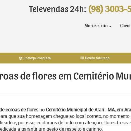
Televendas 24h:
(98) 3003-
Morte e Luto
Clien
Entrega imediata
Boleto faturado
roas de flores em Cemitério Mun
de coroas de flores
no
Cemitério Municipal de Arari - MA, em Ara
 para que sua homenagem chegue ao local correto, no momento
icado e, por isso, cuidamos de tudo com atenção: flores frescas
icada a garantir um gesto de respeito e carinho.