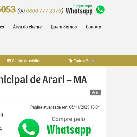
5053
(ou
0800 777 2378
)
tes
Área do cliente
Quem Somos
Contato
Cartão de crédito
Todo o Brasil
icipal de Arari – MA
Arari
Página atualizada em: 06/11/2025 15:04
ri
,