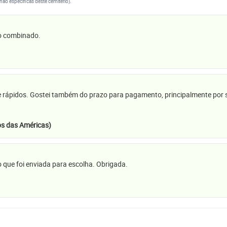
(não específicas deste cemitério).
 o combinado.
e rápidos. Gostei também do prazo para pagamento, principalmente por se
s das Américas)
 que foi enviada para escolha. Obrigada.