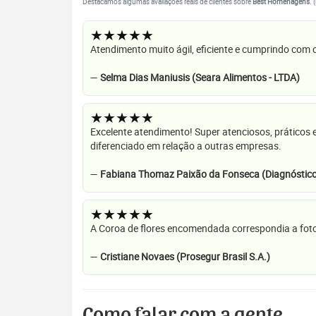
Destacamos algumas avaliações reais de clientes sobre
Best Homenagens
. 
★★★★★
Atendimento muito ágil, eficiente e cumprindo com
—
Selma Dias Maniusis (Seara Alimentos - LTDA)
★★★★★
Excelente atendimento! Super atenciosos, práticos 
diferenciado em relação a outras empresas.
—
Fabiana Thomaz Paixão da Fonseca (Diagnóstico
★★★★★
A Coroa de flores encomendada correspondia a foto
—
Cristiane Novaes (Prosegur Brasil S.A.)
Como falar com a gente