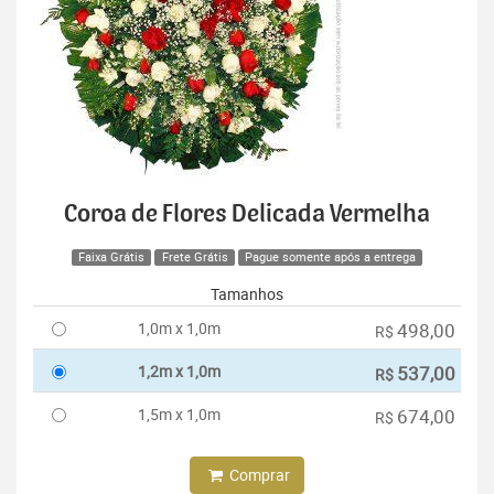
Coroa de Flores Delicada Vermelha
Faixa Grátis
Frete Grátis
Pague somente após a entrega
Tamanhos
1,0m x 1,0m
498,00
R$
1,2m x 1,0m
537,00
R$
1,5m x 1,0m
674,00
R$
Comprar