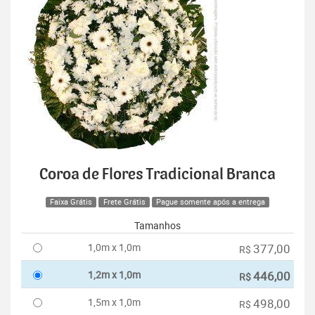
Coroa de Flores Tradicional Branca
Faixa Grátis
Frete Grátis
Pague somente após a entrega
Tamanhos
1,0m x 1,0m
377,00
R$
1,2m x 1,0m
446,00
R$
1,5m x 1,0m
498,00
R$