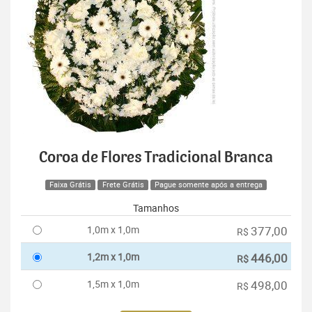
Coroa de Flores Tradicional Branca
Faixa Grátis
Frete Grátis
Pague somente após a entrega
Tamanhos
1,0m x 1,0m
377,00
R$
1,2m x 1,0m
446,00
R$
1,5m x 1,0m
498,00
R$