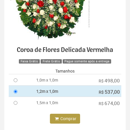
Coroa de Flores Delicada Vermelha
Faixa Grátis
Frete Grátis
Pague somente após a entrega
Tamanhos
1,0m x 1,0m
498,00
R$
1,2m x 1,0m
537,00
R$
1,5m x 1,0m
674,00
R$
Comprar