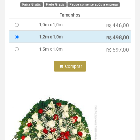
Faixa Grátis
Frete Grátis
Pague somente após a entrega
Tamanhos
1,0m x 1,0m
446,00
R$
1,2m x 1,0m
498,00
R$
1,5m x 1,0m
597,00
R$
Comprar