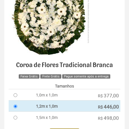
Coroa de Flores Tradicional Branca
Faixa Grátis
Frete Grátis
Pague somente após a entrega
Tamanhos
1,0m x 1,0m
377,00
R$
1,2m x 1,0m
446,00
R$
1,5m x 1,0m
498,00
R$