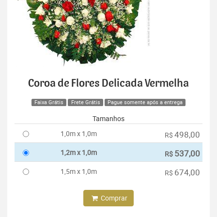
Coroa de Flores Delicada Vermelha
Faixa Grátis
Frete Grátis
Pague somente após a entrega
Tamanhos
1,0m x 1,0m
498,00
R$
1,2m x 1,0m
537,00
R$
1,5m x 1,0m
674,00
R$
Comprar