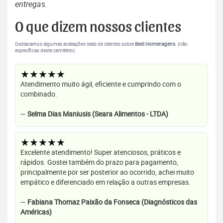
entregas.
O que dizem nossos clientes
Destacamos algumas avaliações reais de clientes sobre
Best Homenagens
. (não
específicas deste cemitério).
★★★★★
Atendimento muito ágil, eficiente e cumprindo com o
combinado.
—
Selma Dias Maniusis (Seara Alimentos - LTDA)
★★★★★
Excelente atendimento! Super atenciosos, práticos e
rápidos. Gostei também do prazo para pagamento,
principalmente por ser posterior ao ocorrido, achei muito
empático e diferenciado em relação a outras empresas.
—
Fabiana Thomaz Paixão da Fonseca (Diagnósticos das
Américas)