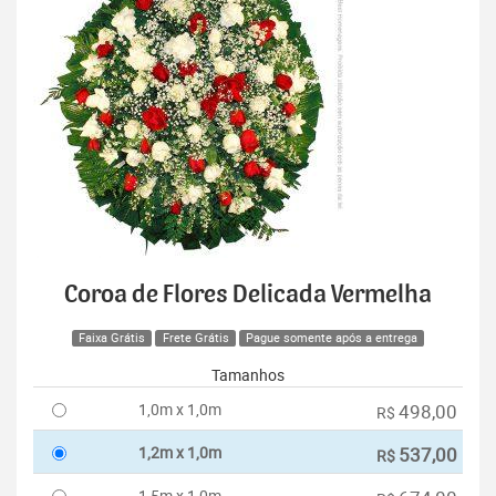
Coroa de Flores Delicada Vermelha
Faixa Grátis
Frete Grátis
Pague somente após a entrega
Tamanhos
1,0m x 1,0m
498,00
R$
1,2m x 1,0m
537,00
R$
1,5m x 1,0m