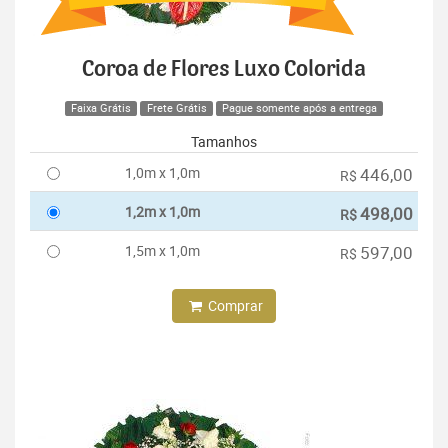
Coroa de Flores Luxo Colorida
Faixa Grátis
Frete Grátis
Pague somente após a entrega
Tamanhos
1,0m x 1,0m
446,00
R$
1,2m x 1,0m
498,00
R$
1,5m x 1,0m
597,00
R$
Comprar