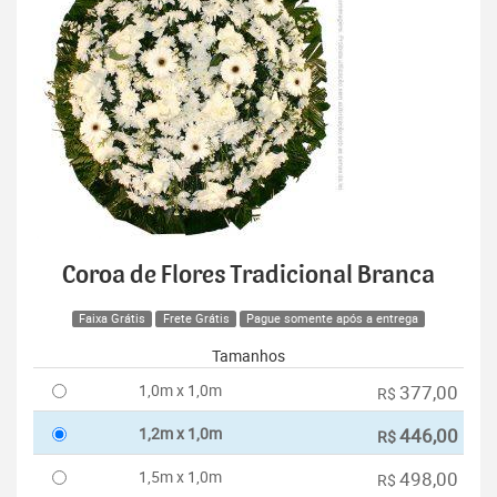
Coroa de Flores Tradicional Branca
Faixa Grátis
Frete Grátis
Pague somente após a entrega
Tamanhos
1,0m x 1,0m
377,00
R$
1,2m x 1,0m
446,00
R$
1,5m x 1,0m
498,00
R$