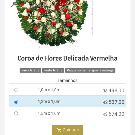
Coroa de Flores Delicada Vermelha
Faixa Grátis
Frete Grátis
Pague somente após a entrega
Tamanhos
1,0m x 1,0m
498,00
R$
1,2m x 1,0m
537,00
R$
1,5m x 1,0m
674,00
R$
Comprar