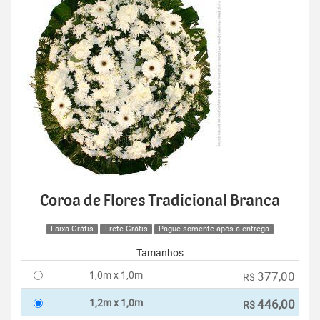
Coroa de Flores Tradicional Branca
Faixa Grátis
Frete Grátis
Pague somente após a entrega
Tamanhos
1,0m x 1,0m
377,00
R$
1,2m x 1,0m
446,00
R$