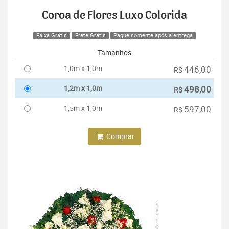
Coroa de Flores Luxo Colorida
Faixa Grátis
Frete Grátis
Pague somente após a entrega
Tamanhos
1,0m x 1,0m
446,00
R$
1,2m x 1,0m
498,00
R$
1,5m x 1,0m
597,00
R$
Comprar