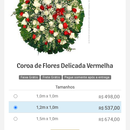
Coroa de Flores Delicada Vermelha
Faixa Grátis
Frete Grátis
Pague somente após a entrega
Tamanhos
1,0m x 1,0m
498,00
R$
1,2m x 1,0m
537,00
R$
1,5m x 1,0m
674,00
R$