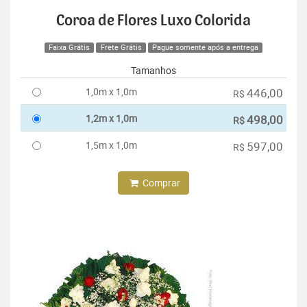
Coroa de Flores Luxo Colorida
Faixa Grátis
Frete Grátis
Pague somente após a entrega
Tamanhos
1,0m x 1,0m
446,00
R$
1,2m x 1,0m
498,00
R$
1,5m x 1,0m
597,00
R$
Comprar