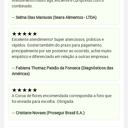
Atendimento muito ágil, eficiente e cumprindo com o
combinado.
—
Selma Dias Maniusis (Seara Alimentos - LTDA)
★★★★★
Excelente atendimento! Super atenciosos, práticos e
rápidos. Gostei também do prazo para pagamento,
principalmente por ser posterior ao ocorrido, achei muito
empático e diferenciado em relação a outras empresas.
—
Fabiana Thomaz Paixão da Fonseca (Diagnósticos das
Américas)
★★★★★
A Coroa de flores encomendada correspondia a foto que
foi enviada para escolha. Obrigada.
—
Cristiane Novaes (Prosegur Brasil S.A.)