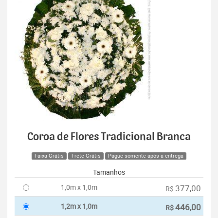
Coroa de Flores Tradicional Branca
Faixa Grátis
Frete Grátis
Pague somente após a entrega
Tamanhos
1,0m x 1,0m
377,00
R$
1,2m x 1,0m
446,00
R$