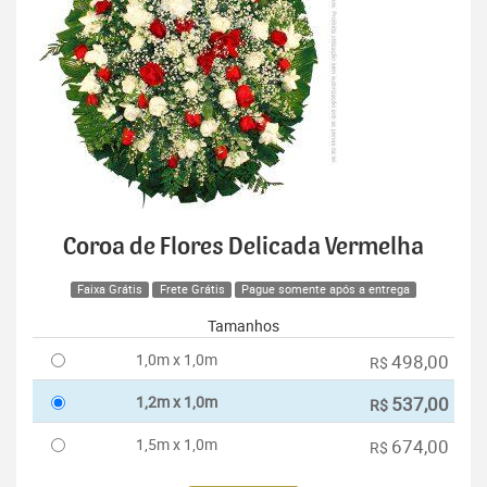
Coroa de Flores Delicada Vermelha
Faixa Grátis
Frete Grátis
Pague somente após a entrega
Tamanhos
1,0m x 1,0m
498,00
R$
1,2m x 1,0m
537,00
R$
1,5m x 1,0m
674,00
R$