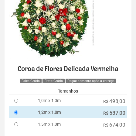
Coroa de Flores Delicada Vermelha
Faixa Grátis
Frete Grátis
Pague somente após a entrega
Tamanhos
1,0m x 1,0m
498,00
R$
1,2m x 1,0m
537,00
R$
1,5m x 1,0m
674,00
R$