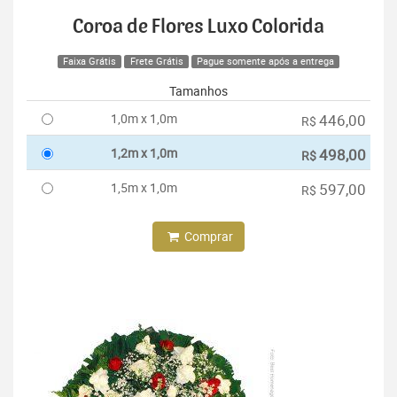
Coroa de Flores Luxo Colorida
Faixa Grátis
Frete Grátis
Pague somente após a entrega
Tamanhos
1,0m x 1,0m
446,00
R$
1,2m x 1,0m
498,00
R$
1,5m x 1,0m
597,00
R$
Comprar