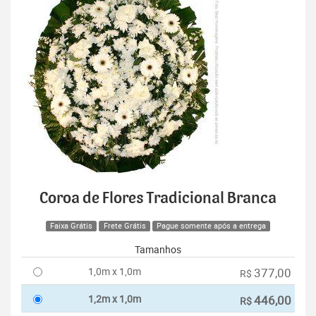
Coroa de Flores Tradicional Branca
Faixa Grátis
Frete Grátis
Pague somente após a entrega
Tamanhos
1,0m x 1,0m
377,00
R$
1,2m x 1,0m
446,00
R$