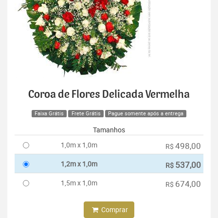
Coroa de Flores Delicada Vermelha
Faixa Grátis
Frete Grátis
Pague somente após a entrega
Tamanhos
1,0m x 1,0m
498,00
R$
1,2m x 1,0m
537,00
R$
1,5m x 1,0m
674,00
R$
Comprar