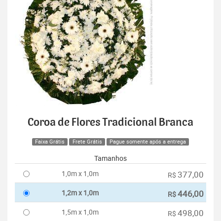
Coroa de Flores Tradicional Branca
Faixa Grátis
Frete Grátis
Pague somente após a entrega
Tamanhos
1,0m x 1,0m
377,00
R$
1,2m x 1,0m
446,00
R$
1,5m x 1,0m
498,00
R$