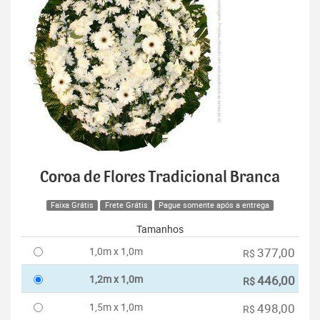
Coroa de Flores Tradicional Branca
Faixa Grátis
Frete Grátis
Pague somente após a entrega
Tamanhos
1,0m x 1,0m
377,00
R$
1,2m x 1,0m
446,00
R$
1,5m x 1,0m
498,00
R$